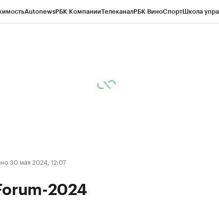
жимость
Autonews
РБК Компании
Телеканал
РБК Вино
Спорт
Школа упра
ипто
РБК Бизнес-среда
Дискуссионный клуб
Исследования
Кредитные 
рагентов
Политика
Экономика
Бизнес
Технологии и медиа
Финансы
Рын
о 30 мая 2024, 12:07
Forum-2024