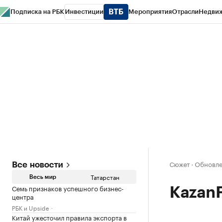
Подписка на РБК
Инвестиции
Мероприятия
Отрасли
Недви
РБК Life
Тренды
Визионеры
Национальные проекты
Город
Стиль
Кр
Спецпроекты СПб
Конференции СПб
Спецпроекты
Проверка конт
Сюжет
·
Обновлен
Все новости
Татарстан
Весь мир
Семь признаков успешного бизнес-
Kazan
центра
РБК и Upside
Китай ужесточил правила экспорта в