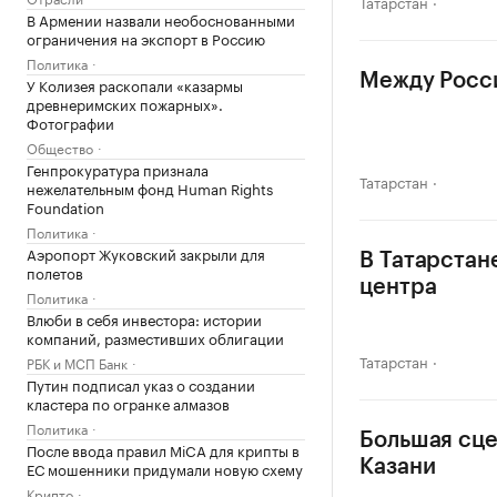
Татарстан
В Армении назвали необоснованными
ограничения на экспорт в Россию
Политика
Между Росси
У Колизея раскопали «казармы
древнеримских пожарных».
Фотографии
Общество
Генпрокуратура признала
Татарстан
нежелательным фонд Human Rights
Foundation
Политика
Аэропорт Жуковский закрыли для
В Татарстан
полетов
центра
Политика
Влюби в себя инвестора: истории
компаний, разместивших облигации
Татарстан
РБК и МСП Банк
Путин подписал указ о создании
кластера по огранке алмазов
Политика
Большая сце
После ввода правил MiCA для крипты в
Казани
ЕС мошенники придумали новую схему
Крипто