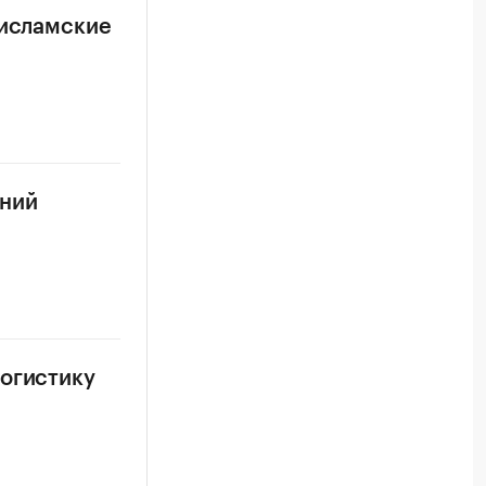
 исламские
ений
логистику