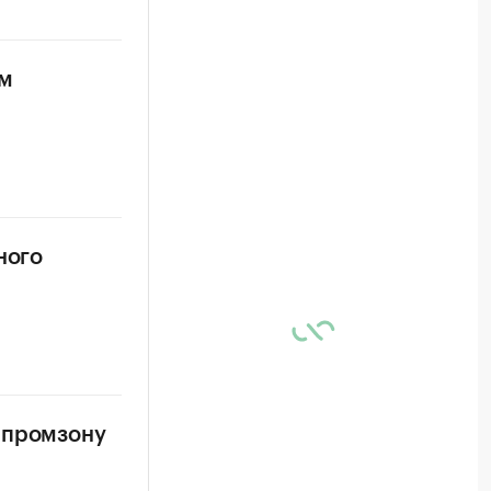
им
ного
 промзону