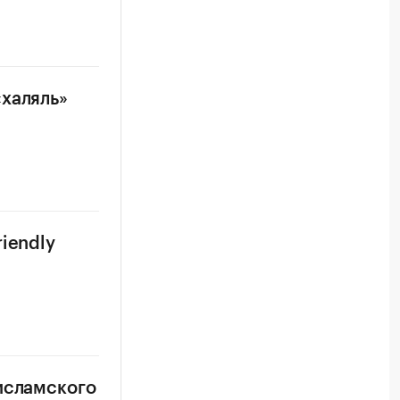
«халяль»
iendly
исламского