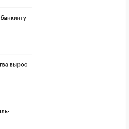
 банкингу
тва вырос
яль-