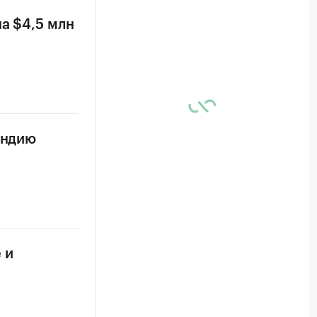
а $4,5 млн
Индию
 и