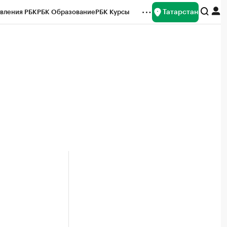
Татарстан
вления РБК
РБК Образование
РБК Курсы
рейтинги
Франшизы
Газета
ок наличной валюты