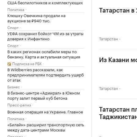
США беспилотников и комплектующих
Политика
Татарстан в
Клюшку Овечкина продали на
аукционе за ₽940 тыс.
Спорт
УЕФА сохранил бойкот ЧМ из-за утраты
доверия к Инфантино
Татарстан
Спорт
В каких регионах ослабили меры по
бензину. Карта и актуальная ситуация
Из Казани м
Подписка на РБК
В Wildberries рассказали, как
предпринимателям подтвердить ущерб
от атак
Бизнес
Татарстан
В бизнес-центре «Адмирал» в Южном
порту залит первый куб бетона
Пресс-релиз
Татарстан п
Военная операция на Украине. Главное
Таджикиста
Политика
«Билайн» расширил транспортную сеть
между дата-центрами Москвы
Отрасли