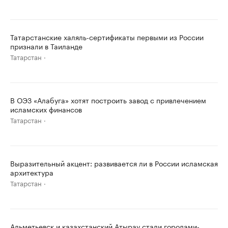
Татарстанские халяль-сертификаты первыми из России
признали в Таиланде
Татарстан
В ОЭЗ «Алабуга» хотят построить завод с привлечением
исламских финансов
Татарстан
Выразительный акцент: развивается ли в России исламская
архитектура
Татарстан
Альметьевск и казахстанский Атырау стали городами-