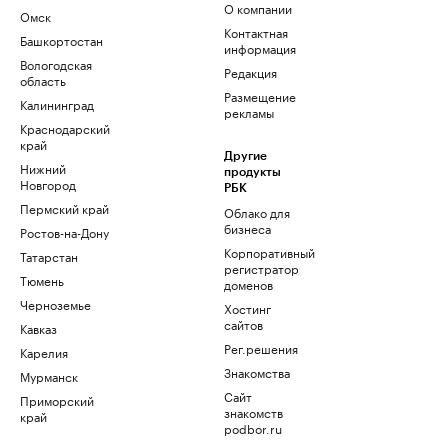
О компании
Омск
Контактная
Башкортостан
информация
Вологодская
Редакция
область
Размещение
Калининград
рекламы
Краснодарский
край
Другие
Нижний
продукты
Новгород
РБК
Пермский край
Облако для
бизнеса
Ростов-на-Дону
Корпоративный
Татарстан
регистратор
Тюмень
доменов
Черноземье
Хостинг
сайтов
Кавказ
Рег.решения
Карелия
Знакомства
Мурманск
Сайт
Приморский
знакомств
край
podbor.ru