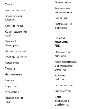
О компании
Омск
Контактная
Башкортостан
информация
Вологодская
Редакция
область
Размещение
Калининград
рекламы
Краснодарский
край
Другие
Нижний
продукты
Новгород
РБК
Пермский край
Облако для
бизнеса
Ростов-на-Дону
Корпоративный
Татарстан
регистратор
Тюмень
доменов
Черноземье
Хостинг
сайтов
Кавказ
Рег.решения
Карелия
Знакомства
Мурманск
Сайт
Приморский
знакомств
край
podbor.ru