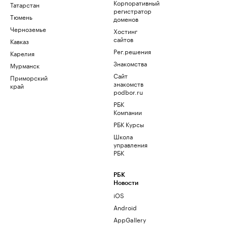
Корпоративный
Татарстан
регистратор
Тюмень
доменов
Черноземье
Хостинг
сайтов
Кавказ
Рег.решения
Карелия
Знакомства
Мурманск
Сайт
Приморский
знакомств
край
podbor.ru
РБК
Компании
РБК Курсы
Школа
управления
РБК
РБК
Новости
iOS
Android
AppGallery