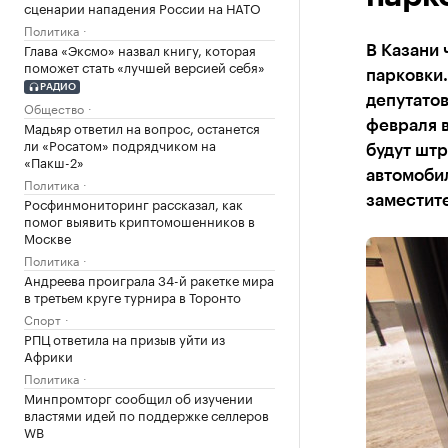
сценарии нападения России на НАТО
Политика
Глава «Эксмо» назвал книгу, которая
В Казани
поможет стать «лучшей версией себя»
парковки.
РАДИО
депутатов
Общество
Мадьяр ответил на вопрос, останется
февраля в
ли «Росатом» подрядчиком на
будут штр
«Пакш-2»
автомобил
Политика
заместит
Росфинмониторинг рассказал, как
помог выявить криптомошенников в
Москве
Политика
Андреева проиграла 34-й ракетке мира
в третьем круге турнира в Торонто
Спорт
РПЦ ответила на призыв уйти из
Африки
Политика
Минпромторг сообщил об изучении
властями идей по поддержке селлеров
WB