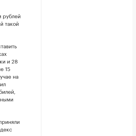
и рублей
й такой
ставить
ках
ки и 28
е 15
учае на
вил
билей,
чными
 приняли
одекс