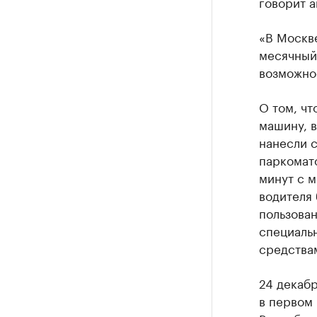
говорит а
«В Москве
месячный 
возможнос
О том, чт
машину, в
нанесли 
паркомато
минут с м
водителя 
пользован
специаль
средства
24 декабр
в первом 