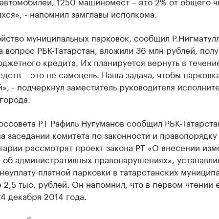
автомобилей, 1250 машиномест – это 2% от общего ч
ся», - напомнил замглавы исполкома.
йство муниципальных парковок, сообщил Р.Нигматул
а вопрос РБК-Татарстан, вложили 36 млн рублей, пол
юджетного кредита. Их планируется вернуть в течение
дств – это не самоцель. Наша задача, чтобы парковк
», - подчеркнул заместитель руководителя исполнит
города.
оссовета РТ Рафиль Нугуманов сообщил РБК-Татарстан
а заседании комитета по законности и правопорядку
тарии рассмотрят проект закона РТ «О внесении изм
Т об административных правонарушениях», устанавл
неуплату платной парковки в татарстанских муницип
 2,5 тыс. рублей. Он напомнил, что в первом чтении 
4 декабря 2014 года.