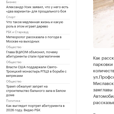
Бизнес
Александр Усик заявил, что у него есть
«два варианта» для прощального боя
Спорт
Что такое медленная жизнь и какую
роль в этом играет дерево
РБК и Старквуд
Метеоролог рассказала о погоде в
Москве на выходных
Общество
Глава ВЦИОМ объяснил, почему
абитуриенты стали прагматичнее
Как расск
Общество
парковки 
Власти США поддержали Свято-
количест
Троицкий монастырь РПЦЗ в борьбе с
ветряками
ул.Профс
Общество
Миславско
Трамп обжалует запрет на
замглавы 
строительство бального зала в Белом
доме
Автомобил
Политика
рассказыв
Как выглядит портрет абитуриента в
2026 году. Видео РБК