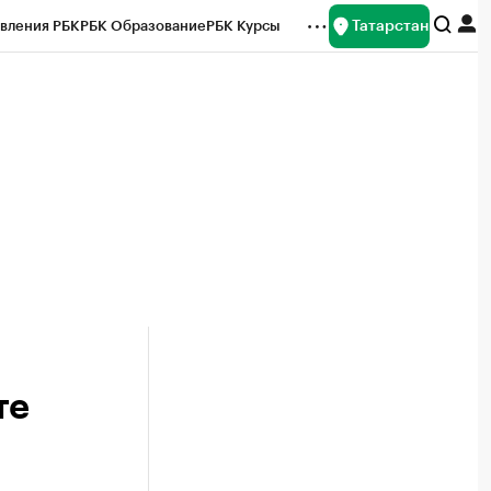
Татарстан
вления РБК
РБК Образование
РБК Курсы
рейтинги
Франшизы
Газета
ок наличной валюты
те