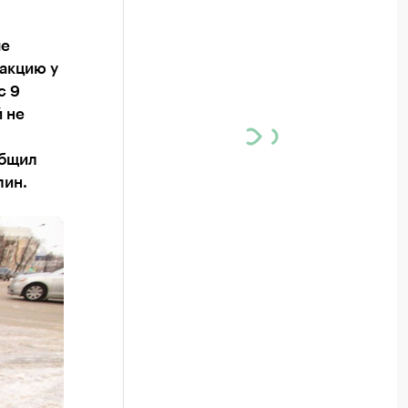
ые
акцию у
с 9
 не
общил
лин.