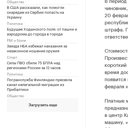
В период 
Общество
чиновник,
В США рассказали, как помогли
снарядам из Сербии попасть на
20 феврал
Украину
республи
Политика
штрафа. П
Будущее Ходынского поля: от пашни и
аэродрома до города в городе
ответстве
РБК и Stone
Звезда НБА избежал наказания за
Стоимость
незаконное ношение оружия
Произвес
Спорт
Силы ПВО сбили 75 БПЛА над
короткий
регионами России за 12 часов
время дос
Политика
появится 
Погранслужба Финляндии пресекла
канал нелегальной миграции из
февраля н
Прибалтики
Общество
Платные м
Загрузить еще
предназн
в центр К
машину. «