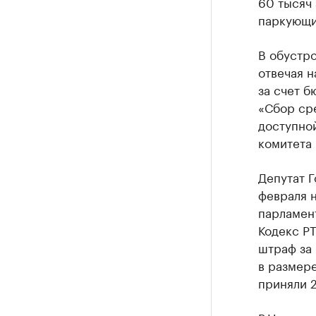
60 тысяч 
паркующих
В обустро
отвечая н
за счет б
«Сбор сре
доступной
комитета 
Депутат Г
февраля н
парламен
Кодекс Р
штраф за 
в размере
приняли 2