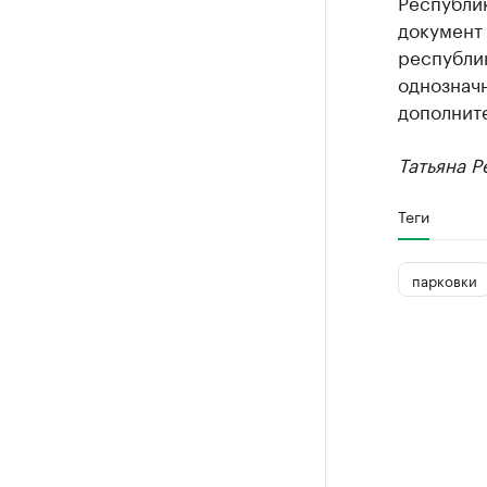
Республи
документ
республик
однозначн
дополнит
Татьяна Р
Теги
парковки