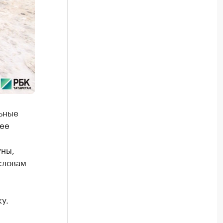
ьные
щее
уны,
словам
у.