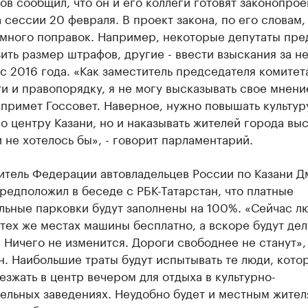
ов сообщил, что он и его коллеги готовят законопроек
 сессии 20 февраля. В проект закона, по его словам,
 много поправок. Например, некоторые депутаты пре
ить размер штрафов, другие - ввести взыскания за н
с 2016 года. «Как заместитель председателя комитет
и и правопорядку, я не могу высказывать свое мнени
примет Госсовет. Наверное, нужно повышать культур
о центру Казани, но и наказывать жителей города вы
не хотелось бы», - говорит парламентарий.
итель Федерации автовладельцев России по Казани Д
редположил в беседе с РБК-Татарстан, что платные
льные парковки будут заполнены на 100%. «Сейчас л
 тех же местах машины бесплатно, а вскоре будут дел
. Ничего не изменится. Дороги свободнее не станут», 
н. Наибольшие траты будут испытывать те люди, кото
езжать в центр вечером для отдыха в культурно-
ельных заведениях. Неудобно будет и местным жител