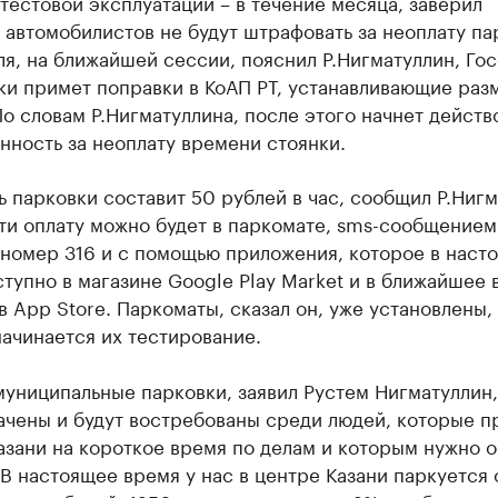
тестовой эксплуатации – в течение месяца, заверил
 автомобилистов не будут штрафовать за неоплату па
я, на ближайшей сессии, пояснил Р.Нигматуллин, Го
ки примет поправки в КоАП РТ, устанавливающие раз
о словам Р.Нигматуллина, после этого начнет действ
нность за неоплату времени стоянки.
 парковки составит 50 рублей в час, сообщил Р.Нигм
ти оплату можно будет в паркомате, sms-сообщением
 номер 316 и с помощью приложения, которое в наст
тупно в магазине Google Play Market и в ближайшее 
в App Store. Паркоматы, сказал он, уже установлены, 
ачинается их тестирование.
униципальные парковки, заявил Рустем Нигматуллин,
ачены и будут востребованы среди людей, которые п
азани на короткое время по делам и которым нужно о
В настоящее время у нас в центре Казани паркуется 