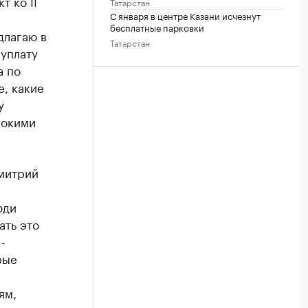
т ко II
Татарстан
С января в центре Казани исчезнут
бесплатные парковки
длагаю в
Татарстан
еуплату
а по
е, какие
у
сокими
митрий
юди
ать это
-
рые
ям,