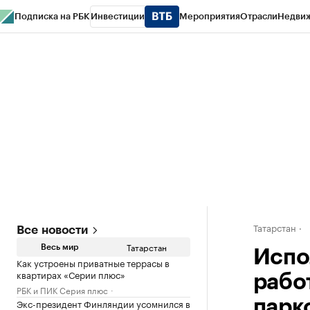
Подписка на РБК
Инвестиции
Мероприятия
Отрасли
Недви
РБК Life
Тренды
Визионеры
Национальные проекты
Город
Стиль
Кр
Спецпроекты СПб
Конференции СПб
Спецпроекты
Проверка конт
Татарстан
Все новости
Татарстан
Весь мир
Испо
Как устроены приватные террасы в
квартирах «Серии плюс»
рабо
РБК и ПИК Серия плюс
Экс-президент Финляндии усомнился в
парк