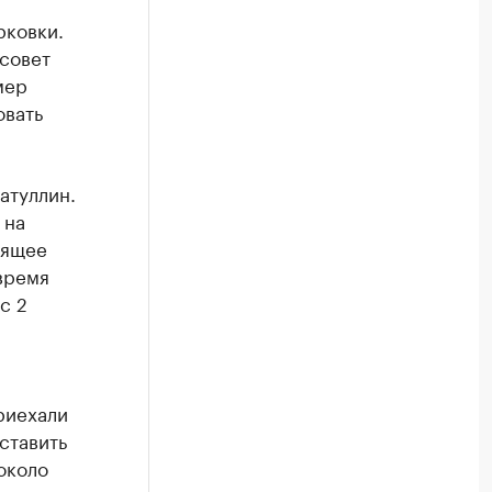
рковки.
ссовет
мер
овать
атуллин.
 на
оящее
время
с 2
риехали
ставить
около