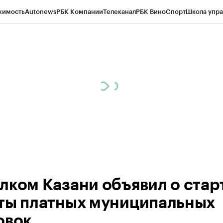
жимость
Autonews
РБК Компании
Телеканал
РБК Вино
Спорт
Школа упра
ипто
РБК Бизнес-среда
Дискуссионный клуб
Исследования
Кредитные 
рагентов
Политика
Экономика
Бизнес
Технологии и медиа
Финансы
Рын
лком Казани объявил о стар
ты платных муниципальных
овок