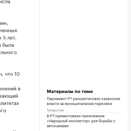
исла
лин,
ученных
 5 лет.
а была
ельного
, что 10
енений в
Материалы по теме
ивающий
Парламент РТ раскритиковал казанские
алитетах
власти за муниципальные парковки
его
Татарстан
В РТ презентовали приложение
«Народный инспектор» для борьбы с
автохамами