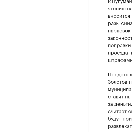
Р.Нугуман
чтению на
вносится
разы сниз
парковок 
законност
поправки 
проезда п
штрафами 
Представ
Золотов п
муниципа
ставят на
за деньги
считает о
будут при
развлекат