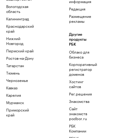
информация
Вологодская
Редакция
область
Размещение
Калининград
рекламы
Краснодарский
край
Другие
Нижний
продукты
Новгород
РБК
Пермский край
Облако для
бизнеса
Ростов-на-Дону
Корпоративный
Татарстан
регистратор
Тюмень
доменов
Черноземье
Хостинг
сайтов
Кавказ
Рег.решения
Карелия
Знакомства
Мурманск
Сайт
Приморский
знакомств
край
podbor.ru
РБК
Компании
РБК Курсы