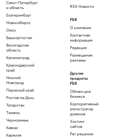
Санкт-Петербург
RSS Новости
и область
Екатеринбург
РБК
Новосибирск
О компании
Омск
Контактная
Башкортостан
информация
Вологодская
Редакция
область
Размещение
Калининград
рекламы
Краснодарский
край
Другие
Нижний
продукты
Новгород
РБК
Пермский край
Облако для
бизнеса
Ростов-на-Дону
Корпоративный
Татарстан
регистратор
Тюмень
доменов
Черноземье
Хостинг
сайтов
Кавказ
Рег.решения
Карелия