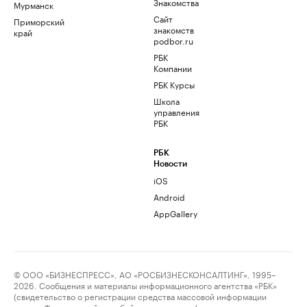
Знакомства
Мурманск
Сайт
Приморский
знакомств
край
podbor.ru
РБК
Компании
РБК Курсы
Школа
управления
РБК
РБК
Новости
iOS
Android
AppGallery
© ООО «БИЗНЕСПРЕСС», АО «РОСБИЗНЕСКОНСАЛТИНГ», 1995–
2026. Сообщения и материалы информационного агентства «РБК»
(свидетельство о регистрации средства массовой информации
выдано Федеральной службой по надзору в сфере связи,