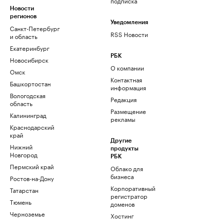
подписка
Новости
регионов
Уведомления
Санкт-Петербург
RSS Новости
и область
Екатеринбург
РБК
Новосибирск
О компании
Омск
Контактная
Башкортостан
информация
Вологодская
Редакция
область
Размещение
Калининград
рекламы
Краснодарский
край
Другие
Нижний
продукты
Новгород
РБК
Пермский край
Облако для
бизнеса
Ростов-на-Дону
Корпоративный
Татарстан
регистратор
Тюмень
доменов
Черноземье
Хостинг