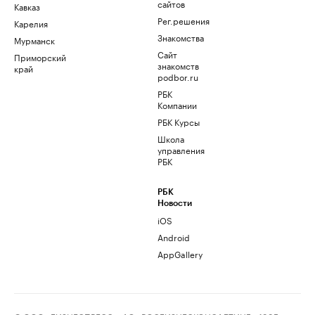
сайтов
Кавказ
Рег.решения
Карелия
Знакомства
Мурманск
Сайт
Приморский
знакомств
край
podbor.ru
РБК
Компании
РБК Курсы
Школа
управления
РБК
РБК
Новости
iOS
Android
AppGallery