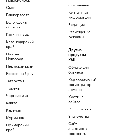
О компании
Омск
Контактная
Башкортостан
информация
Вологодская
Редакция
область
Размещение
Калининград
рекламы
Краснодарский
край
Другие
Нижний
продукты
Новгород
РБК
Пермский край
Облако для
бизнеса
Ростов-на-Дону
Корпоративный
Татарстан
регистратор
Тюмень
доменов
Черноземье
Хостинг
сайтов
Кавказ
Рег.решения
Карелия
Знакомства
Мурманск
Сайт
Приморский
знакомств
край
podbor.ru