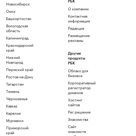
РБК
Новосибирск
О компании
Омск
Контактная
Башкортостан
информация
Вологодская
Редакция
область
Размещение
Калининград
рекламы
Краснодарский
край
Другие
Нижний
продукты
Новгород
РБК
Пермский край
Облако для
бизнеса
Ростов-на-Дону
Корпоративный
Татарстан
регистратор
Тюмень
доменов
Черноземье
Хостинг
сайтов
Кавказ
Рег.решения
Карелия
Знакомства
Мурманск
Сайт
Приморский
знакомств
край
podbor.ru