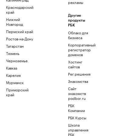
рекламы
Краснодарский
край
Другие
Нижний
продукты
Новгород
РБК
Пермский край
Облако для
бизнеса
Ростов-на-Дону
Корпоративный
Татарстан
регистратор
Тюмень
доменов
Черноземье
Хостинг
сайтов
Кавказ
Рег.решения
Карелия
Знакомства
Мурманск
Сайт
Приморский
знакомств
край
podbor.ru
РБК
Компании
РБК Курсы
Школа
управления
РБК