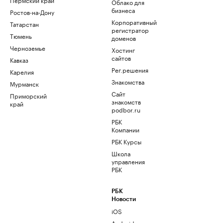
Облако для
бизнеса
Ростов-на-Дону
Корпоративный
Татарстан
регистратор
Тюмень
доменов
Черноземье
Хостинг
сайтов
Кавказ
Рег.решения
Карелия
Знакомства
Мурманск
Сайт
Приморский
знакомств
край
podbor.ru
РБК
Компании
РБК Курсы
Школа
управления
РБК
РБК
Новости
iOS
Android