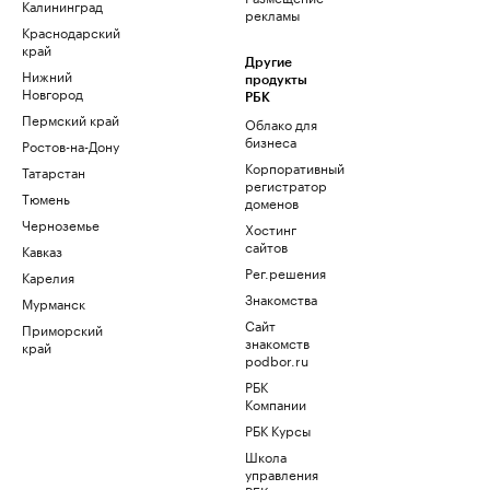
Калининград
рекламы
Краснодарский
край
Другие
Нижний
продукты
Новгород
РБК
Пермский край
Облако для
бизнеса
Ростов-на-Дону
Корпоративный
Татарстан
регистратор
Тюмень
доменов
Черноземье
Хостинг
сайтов
Кавказ
Рег.решения
Карелия
Знакомства
Мурманск
Сайт
Приморский
знакомств
край
podbor.ru
РБК
Компании
РБК Курсы
Школа
управления