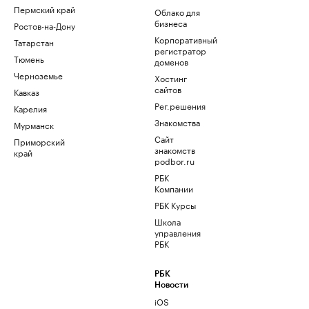
Пермский край
Облако для
бизнеса
Ростов-на-Дону
Корпоративный
Татарстан
регистратор
Тюмень
доменов
Черноземье
Хостинг
сайтов
Кавказ
Рег.решения
Карелия
Знакомства
Мурманск
Сайт
Приморский
знакомств
край
podbor.ru
РБК
Компании
РБК Курсы
Школа
управления
РБК
РБК
Новости
iOS