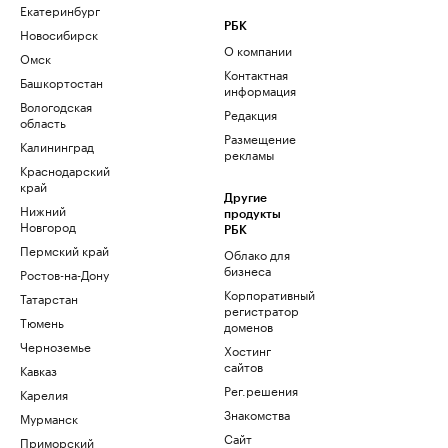
Екатеринбург
РБК
Новосибирск
О компании
Омск
Контактная
Башкортостан
информация
Вологодская
Редакция
область
Размещение
Калининград
рекламы
Краснодарский
край
Другие
Нижний
продукты
Новгород
РБК
Пермский край
Облако для
бизнеса
Ростов-на-Дону
Корпоративный
Татарстан
регистратор
Тюмень
доменов
Черноземье
Хостинг
сайтов
Кавказ
Рег.решения
Карелия
Знакомства
Мурманск
Сайт
Приморский