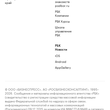
знакомств
край
podbor.ru
РБК
Компании
РБК Курсы
Школа
управления
РБК
РБК
Новости
iOS
Android
AppGallery
© ООО «БИЗНЕСПРЕСС», АО «РОСБИЗНЕСКОНСАЛТИНГ», 1995–
2026. Сообщения и материалы информационного агентства «РБК»
(свидетельство о регистрации средства массовой информации
выдано Федеральной службой по надзору в сфере связи,
информационных технологий и массовых коммуникаций
(Роскомнадзор) 09.12.2015 за номером ИА №ФС77-63848) и сетевого