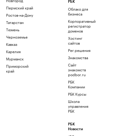
Новгород
РБК
Пермский край
Облако для
бизнеса
Ростов-на-Дону
Корпоративный
Татарстан
регистратор
Тюмень
доменов
Черноземье
Хостинг
сайтов
Кавказ
Рег.решения
Карелия
Знакомства
Мурманск
Сайт
Приморский
знакомств
край
podbor.ru
РБК
Компании
РБК Курсы
Школа
управления
РБК
РБК
Новости