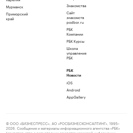
Знакомства
Мурманск
Сайт
Приморский
знакомств
край
podbor.ru
РБК
Компании
РБК Курсы
Школа
управления
РБК
РБК
Новости
iOS
Android
AppGallery
© ООО «БИЗНЕСПРЕСС», АО «РОСБИЗНЕСКОНСАЛТИНГ», 1995–
2026. Сообщения и материалы информационного агентства «РБК»
(свидетельство о регистрации средства массовой информации