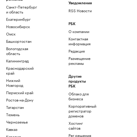
Уведомления
Санкт-Петербург
RSS Новости
и область
Екатеринбург
РБК
Новосибирск
О компании
Омск
Контактная
Башкортостан
информация
Вологодская
Редакция
область
Размещение
Калининград
рекламы
Краснодарский
край
Другие
Нижний
продукты
Новгород
РБК
Пермский край
Облако для
бизнеса
Ростов-на-Дону
Корпоративный
Татарстан
регистратор
Тюмень
доменов
Черноземье
Хостинг
сайтов
Кавказ
Рег.решения
Карелия