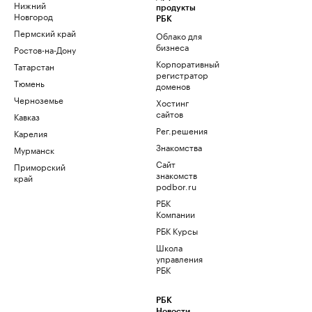
Нижний
продукты
Новгород
РБК
Пермский край
Облако для
бизнеса
Ростов-на-Дону
Корпоративный
Татарстан
регистратор
Тюмень
доменов
Черноземье
Хостинг
сайтов
Кавказ
Рег.решения
Карелия
Знакомства
Мурманск
Сайт
Приморский
знакомств
край
podbor.ru
РБК
Компании
РБК Курсы
Школа
управления
РБК
РБК
Новости