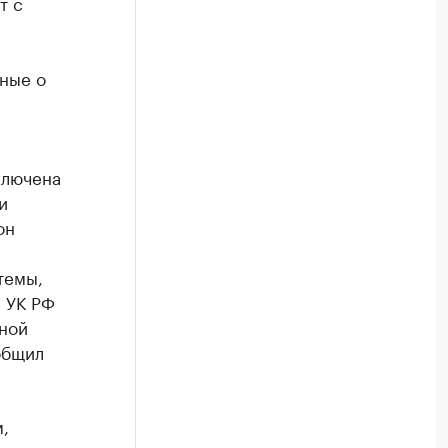
т с
ные о
ключена
и
он
темы,
8 УК РФ
зной
общил
,