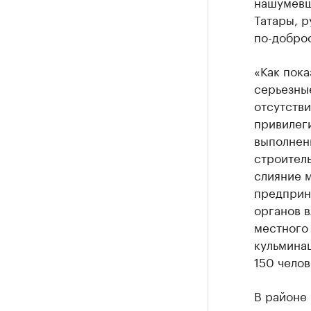
нашумевше
Татары, р
по-добро
«Как пока
серьезны
отсутстви
привилег
выполнен
строитель
слияние 
предприн
органов в
местного 
кульминац
150 челов
В районе