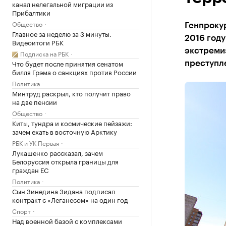
канал нелегальной миграции из
Прибалтики
Общество
Генпроку
Главное за неделю за 3 минуты.
2016 году
Видеоитоги РБК
экстремиз
Подписка на РБК
Что будет после принятия сенатом
преступл
билля Грэма о санкциях против России
Политика
Минтруд раскрыл, кто получит право
на две пенсии
Общество
Киты, тундра и космические пейзажи:
зачем ехать в восточную Арктику
РБК и УК Первая
Лукашенко рассказал, зачем
Белоруссия открыла границы для
граждан ЕС
Политика
Сын Зинедина Зидана подписал
контракт с «Леганесом» на один год
Спорт
Над военной базой с комплексами