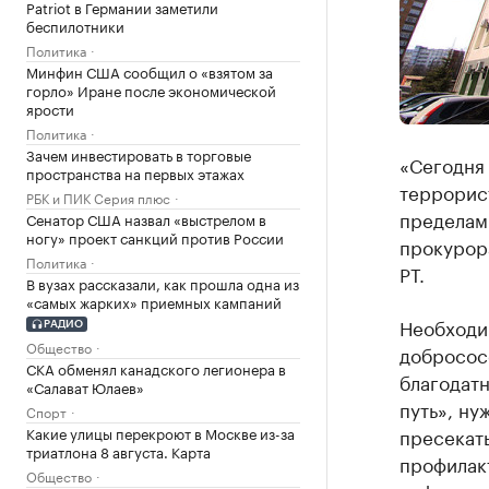
Patriot в Германии заметили
беспилотники
Политика
Минфин США сообщил о «взятом за
горло» Иране после экономической
ярости
Политика
Зачем инвестировать в торговые
«Сегодня
пространства на первых этажах
террорист
РБК и ПИК Серия плюс
пределами
Сенатор США назвал «выстрелом в
ногу» проект санкций против России
прокурор
Политика
РТ.
В вузах рассказали, как прошла одна из
«самых жарких» приемных кампаний
Необходи
РАДИО
Общество
добросос
СКА обменял канадского легионера в
благодатн
«Салават Юлаев»
путь», ну
Спорт
Какие улицы перекроют в Москве из-за
пресекать
триатлона 8 августа. Карта
профилак
Общество