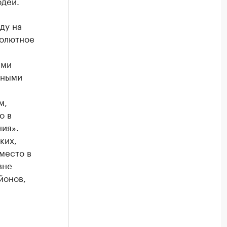
юдей.
ду на
солютное
ыми
орными
м,
о в
ия».
ких,
место в
вне
йонов,