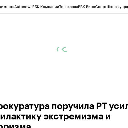
жимость
Autonews
РБК Компании
Телеканал
РБК Вино
Спорт
Школа упра
ипто
РБК Бизнес-среда
Дискуссионный клуб
Исследования
Кредитные 
рагентов
Политика
Экономика
Бизнес
Технологии и медиа
Финансы
Рын
рокуратура поручила РТ уси
илактику экстремизма и
оризма