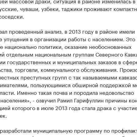
й массовой драки, ситуация в районе изменилась в 
усские, чуваши, узбеки, таджики проживают компактн
соседски.
зал проведенный анализ, в 2013 году в районе имели
е упущения в организации работы с населением. Это
е национально политики, оказание необоснованных
ий отдельным национальным группам Северного Кавк
ии государственных и муниципальных заказов в сфер
ства, торговли, коммунального обслуживания. Произ
местных преступных групп с так называемыми кавказ
имателями, пользующимися обширной поддержкой м
ласти. Именно такая почва и породила недовольство
населения», - озвучил Рамил Гарифуллин причины ко
ией которого в июле 2013 года стала драка с участи
ек.
 разработали муниципальную программу по профилак