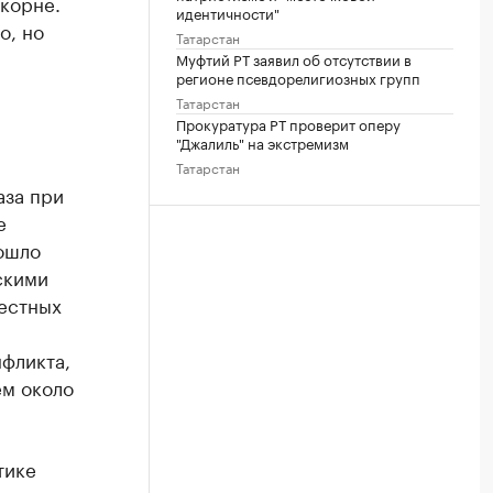
корне.
идентичности"
о, но
Татарстан
Муфтий РТ заявил об отсутствии в
регионе псевдорелигиозных групп
Татарстан
Прокуратура РТ проверит оперу
"Джалиль" на экстремизм
Татарстан
аза при
е
ошло
скими
естных
нфликта,
ем около
тике