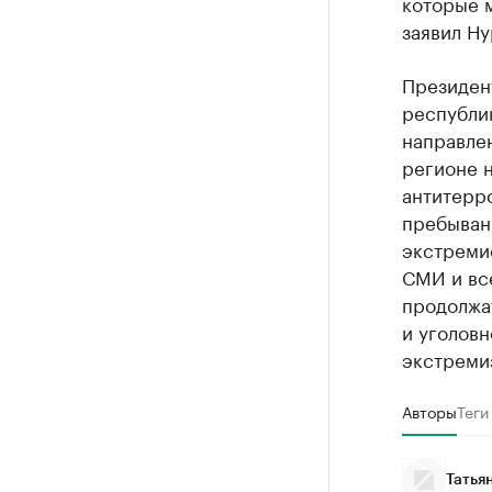
которые м
заявил Ну
Президент
республи
направлен
регионе 
антитерр
пребыван
экстремис
СМИ и все
продолжа
и уголов
экстреми
Авторы
Теги
Татья