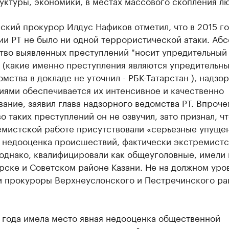
ктуры, экономики, в местах массового скопления л
ский прокурор Илдус Нафиков отметил, что в 2015 го
ии РТ не было ни одной террористической атаки. Аб
тво выявленных преступлений "носит упредительный
" (какие именно преступления являются упредительн
омства в докладе не уточнил - РБК-Татарстан ), надз
иями обеспечивается их интенсивное и качественно
ание, заявил глава надзорного ведомства РТ. Впроче
о таких преступлений он не озвучил, зато признал, чт
емистской работе присутствовали «серьезные упущен
, недооценка происшествий, фактически экстремистс
однако, квалифицировали как общеуголовные, имели 
рске и Советском районе Казани. Не на должном уро
и прокуроры Верхнеуслонского и Пестречинского ра
.
 года имела место явная недооценка общественной