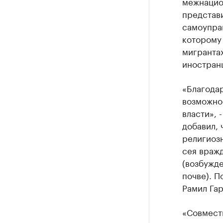
межнацио
представ
самоупра
которому
мигрантах
иностранц
«Благода
возможно
власти», 
добавил, 
религиозн
сея вражд
(возбужде
почве). П
Рамил Га
«Совмест