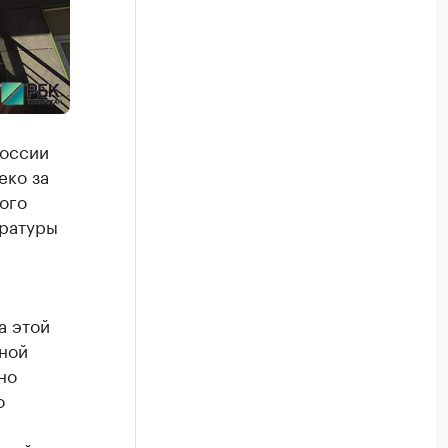
России
еко за
ого
уратуры
а этой
иной
но
о