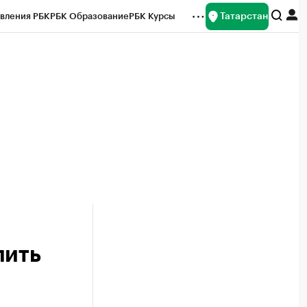
Татарстан
вления РБК
РБК Образование
РБК Курсы
рейтинги
Франшизы
Газета
ок наличной валюты
лить