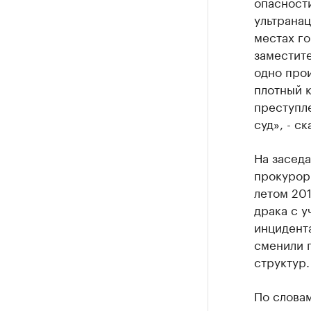
опасност
ультрана
местах го
заместит
одно прои
плотный 
преступле
суд», - с
На заседа
прокурор 
летом 201
драка с у
инцидента
сменили г
структур.
По словам