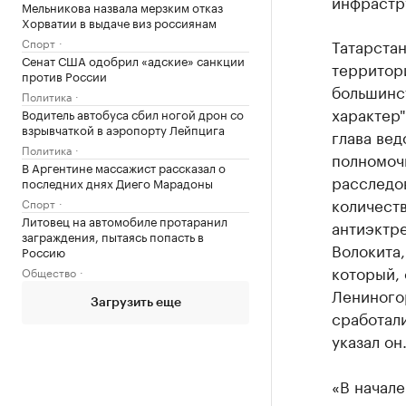
инфрастру
Мельникова назвала мерзким отказ
Хорватии в выдаче виз россиянам
Спорт
Татарстан
Сенат США одобрил «адские» санкции
территор
против России
большинс
Политика
характер
Водитель автобуса сбил ногой дрон со
взрывчаткой в аэропорту Лейпцига
глава вед
Политика
полномоч
В Аргентине массажист рассказал о
расследов
последних днях Диего Марадоны
количеств
Спорт
Литовец на автомобиле протаранил
антиэктр
заграждения, пытаясь попасть в
Волокита
Россию
который, 
Общество
Лениного
Загрузить еще
сработал
указал он
«В начале