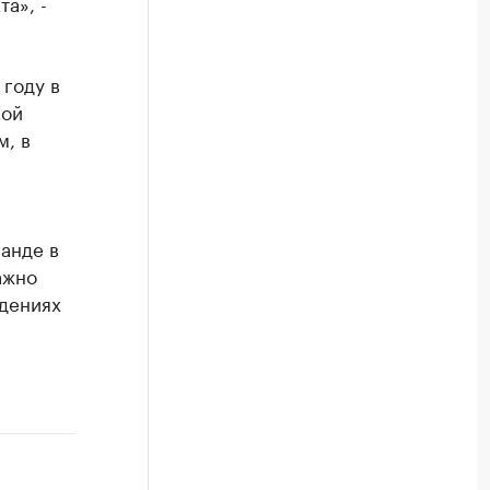
а», -
 году в
кой
м, в
анде в
ажно
дениях