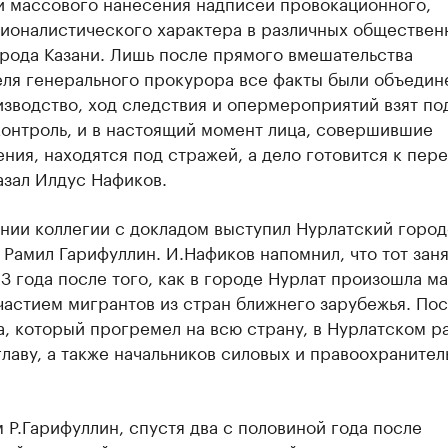
и массового нанесения надписей провокационного,
ционалистического характера в различных обществен
рода Казани. Лишь после прямого вмешательства
еля генерального прокурора все факты были объедин
зводство, ход следствия и опермероприятий взят по
контроль, и в настоящий момент лица, совершившие
ния, находятся под стражей, а дело готовится к пере
казал Илдус Нафиков.
нии коллегии с докладом выступил Нурлатский горо
Рамил Гарифуллин. И.Нафиков напомнил, что тот заня
3 года после того, как в городе Нурлат произошла м
частием мигрантов из стран ближнего зарубежья. По
, который прогремел на всю страну, в Нурлатском р
лаву, а также начальников силовых и правоохранител
 Р.Гарифуллин, спустя два с половиной года после