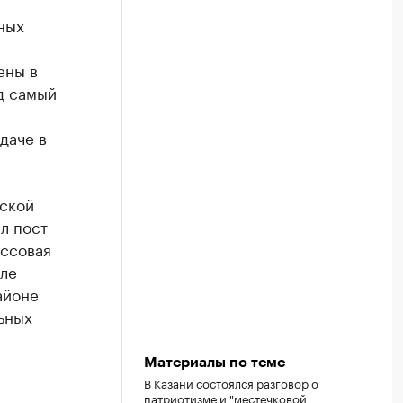
ных
ены в
д самый
даче в
дской
л пост
ассовая
сле
айоне
ьных
Материалы по теме
В Казани состоялся разговор о
патриотизме и "местечковой