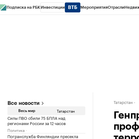
Подписка на РБК
Инвестиции
Мероприятия
Отрасли
Недви
РБК Life
Тренды
Визионеры
Национальные проекты
Город
Стиль
Кр
Спецпроекты СПб
Конференции СПб
Спецпроекты
Проверка конт
Татарстан
Все новости
Татарстан
Весь мир
Генп
Силы ПВО сбили 75 БПЛА над
регионами России за 12 часов
проф
Политика
Погранслужба Финляндии пресекла
терр