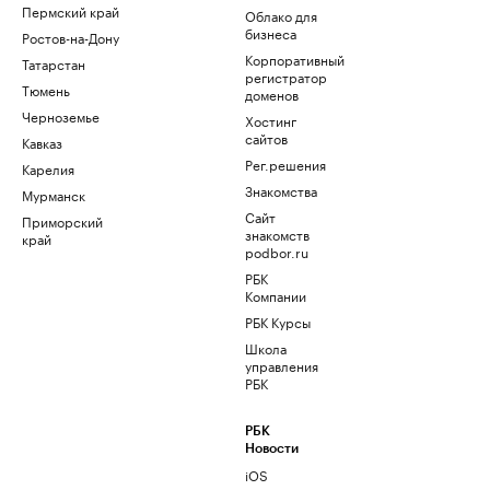
Пермский край
Облако для
бизнеса
Ростов-на-Дону
Корпоративный
Татарстан
регистратор
Тюмень
доменов
Черноземье
Хостинг
сайтов
Кавказ
Рег.решения
Карелия
Знакомства
Мурманск
Сайт
Приморский
знакомств
край
podbor.ru
РБК
Компании
РБК Курсы
Школа
управления
РБК
РБК
Новости
iOS