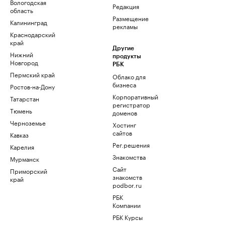
Вологодская
Редакция
область
Размещение
Калининград
рекламы
Краснодарский
край
Другие
Нижний
продукты
Новгород
РБК
Пермский край
Облако для
бизнеса
Ростов-на-Дону
Корпоративный
Татарстан
регистратор
Тюмень
доменов
Черноземье
Хостинг
сайтов
Кавказ
Рег.решения
Карелия
Знакомства
Мурманск
Сайт
Приморский
знакомств
край
podbor.ru
РБК
Компании
РБК Курсы