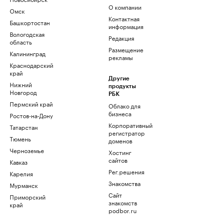
О компании
Омск
Контактная
Башкортостан
информация
Вологодская
Редакция
область
Размещение
Калининград
рекламы
Краснодарский
край
Другие
Нижний
продукты
Новгород
РБК
Пермский край
Облако для
бизнеса
Ростов-на-Дону
Корпоративный
Татарстан
регистратор
Тюмень
доменов
Черноземье
Хостинг
сайтов
Кавказ
Рег.решения
Карелия
Знакомства
Мурманск
Сайт
Приморский
знакомств
край
podbor.ru