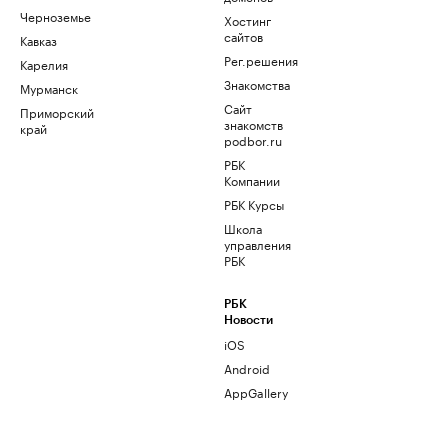
Черноземье
Хостинг
сайтов
Кавказ
Рег.решения
Карелия
Знакомства
Мурманск
Сайт
Приморский
знакомств
край
podbor.ru
РБК
Компании
РБК Курсы
Школа
управления
РБК
РБК
Новости
iOS
Android
AppGallery