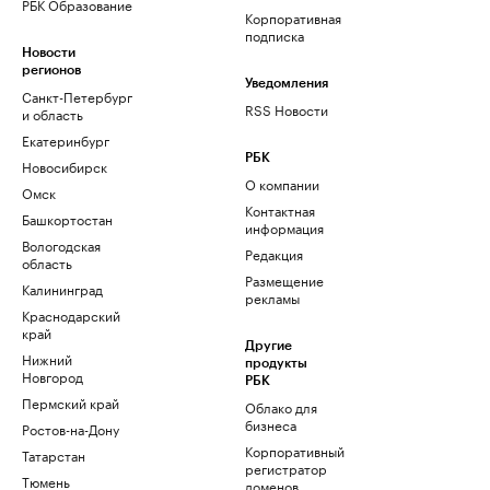
РБК Образование
Корпоративная
подписка
Новости
регионов
Уведомления
Санкт-Петербург
RSS Новости
и область
Екатеринбург
РБК
Новосибирск
О компании
Омск
Контактная
Башкортостан
информация
Вологодская
Редакция
область
Размещение
Калининград
рекламы
Краснодарский
край
Другие
Нижний
продукты
Новгород
РБК
Пермский край
Облако для
бизнеса
Ростов-на-Дону
Корпоративный
Татарстан
регистратор
Тюмень
доменов