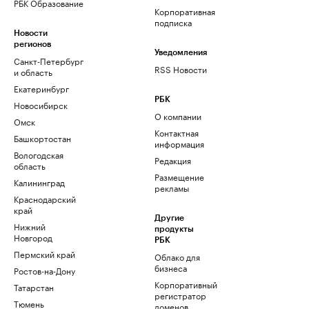
РБК Образование
Корпоративная
подписка
Новости
регионов
Уведомления
Санкт-Петербург
RSS Новости
и область
Екатеринбург
РБК
Новосибирск
О компании
Омск
Контактная
Башкортостан
информация
Вологодская
Редакция
область
Размещение
Калининград
рекламы
Краснодарский
край
Другие
Нижний
продукты
Новгород
РБК
Пермский край
Облако для
бизнеса
Ростов-на-Дону
Корпоративный
Татарстан
регистратор
Тюмень
доменов