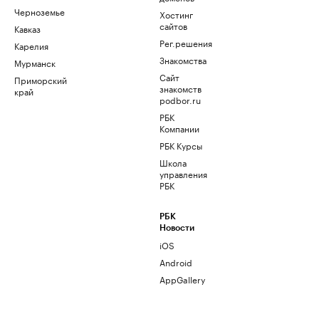
Черноземье
Хостинг
сайтов
Кавказ
Рег.решения
Карелия
Знакомства
Мурманск
Сайт
Приморский
знакомств
край
podbor.ru
РБК
Компании
РБК Курсы
Школа
управления
РБК
РБК
Новости
iOS
Android
AppGallery