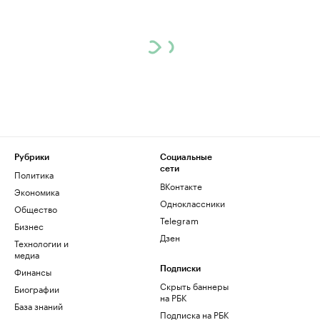
Рубрики
Социальные
сети
Политика
ВКонтакте
Экономика
Одноклассники
Общество
Telegram
Бизнес
Дзен
Технологии и
медиа
Финансы
Подписки
Скрыть баннеры
Биографии
на РБК
База знаний
Подписка на РБК