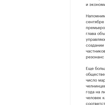
и экономи
Напомним,
сентябре 
премьеро
глава объ
управляющ
создании
частнико
резонанс
Еще боль
обществен
число мар
челнинцев
года на л
человек 
соответс