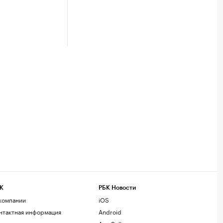
К
РБК Новости
компании
iOS
нтактная информация
Android