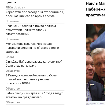
центра
Наиль Ма
РБК и Upside
Набережн
Карапетян поблагодарил сторонников,
посещавших его во время ареста
практичес
Политика
Зеленский заявил о почти полном
отсутствии целых тепловых
электростанций
Политика
Мельникова заявила, что после
невыдачи визы на ЧЕ ей жаль своего
здоровья
Спорт
Сын Джо Байдена рассказал о сильной
боли отца из-за рака
Общество
В Геленджике возобновили работу
пляжей после отмены режима
опасности БПЛА
Общество
В Финляндии с марта 2027 года введут
экзамен на гражданство
Общество