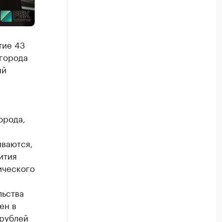
тие 43
 города
ый
орода,
иваются,
ития
ического
льства
ен в
 рублей