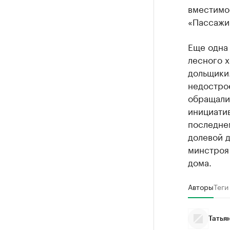
вместимо
«Пассажи
Еще одна 
лесного х
дольщики
недострое
обращалис
инициати
последне
долевой д
минстроя 
дома.
Авторы
Теги
Татья