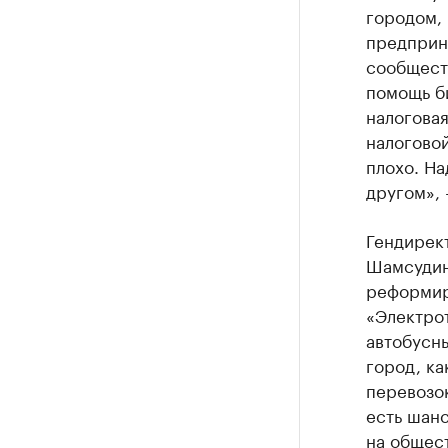
городом,
предприни
сообщест
помощь би
налоговая
налоговой
плохо. На
другом», 
Гендирек
Шамсудин
реформир
«Электро
автобусны
город, к
перевозок
есть шанс
на общест