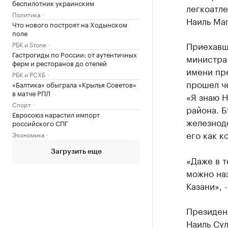
беспилотник украинским
легкоатл
Политика
Наиль Ма
Что нового построят на Ходынском
поле
Приехавш
РБК и Stone
Гастрогиды по России: от аутентичных
министра
ферм и ресторанов до отелей
имени пре
РБК и РСХБ
прошел че
«Балтика» обыграла «Крылья Советов»
в матче РПЛ
«Я знаю Н
Спорт
района. Б
Евросоюз нарастил импорт
железнод
российского СПГ
его как к
Экономика
Загрузить еще
«Даже в т
можно наз
Казани», 
Президен
Наиль Сул