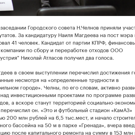
заседании Городского совета Н.Челнов приняли учас
утатов. За кандидатуру Наиля Магдеева на пост мэра
вал 41 человек. Кандидат от партии КПРФ, финансов
 компании по сбору и переработке отходов ООО
стрия" Николай Атласов получил два голоса.
гдеев в своем выступлении перечислил достижения г
анные несмотря на «определенные трудности в
льном городе». Челны, по его словам, активно разв
 над инвестиционными проектами по программе разв
дов, а вскоре станут территорией социально-эконом
 перечислил он. «Это и футбольный стадион «КамАЗ»
ю 200 млн рублей на 6,5 тыс.мест, и начало строите
ного бассейна на 50 м в парке «Гренада», вчера введ
цию после капитального ремонта на сумму в 153 млн