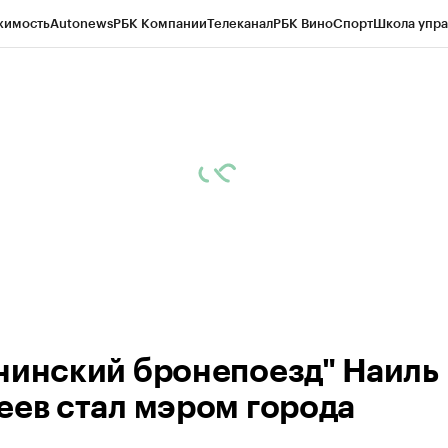
жимость
Autonews
РБК Компании
Телеканал
РБК Вино
Спорт
Школа упра
ипто
РБК Бизнес-среда
Дискуссионный клуб
Исследования
Кредитные 
рагентов
Политика
Экономика
Бизнес
Технологии и медиа
Финансы
Рын
нинский бронепоезд" Наиль
еев стал мэром города