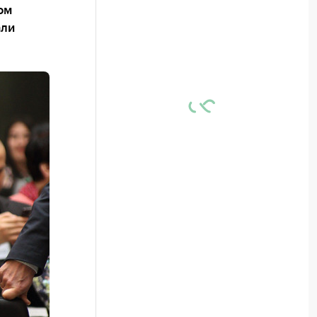
ом
али