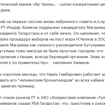
етический манеж «Яр Чаллы», - сыпал конкретными ц
гдеев.
ий на первую сессию вновь избранного совета и.о.п
 РТ Ильдар Халиков поддержал кандидатуру Магдеева
зидента Татарстана и от себя лично. Он напомнил, чт
рез процедуру выборов на пост мэра Н.Челнов в 200
аиля Магдеева как сильного руководителя Бугульмин
угульма тоже никогда не была простым городом: это
орожная станция, всегда бурлящий организм. Знаю 
оллегу по правительству», - напомнил Халиков.
е короткие месяцы, что Наиль Гамбарович работает з
вать его "челнинским бронепоездом" во всех кабине
- заметил премьер.
т союза рынков РТ и ЗАО «Холдинговая компания «Ту
ейманов сказал РБК-Татарстан, что, приступив к руко