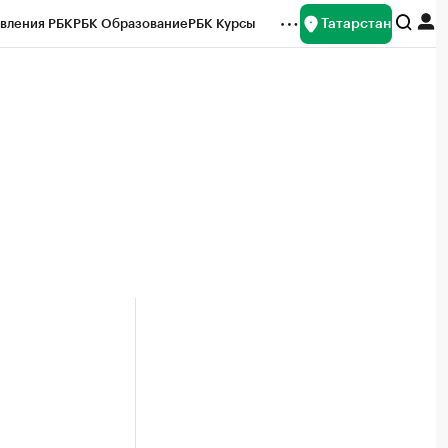
Татарстан
вления РБК
РБК Образование
РБК Курсы
рейтинги
Франшизы
Газета
ок наличной валюты