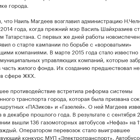
ке города.
 что Наиль Магдеев возглавил администрацию Н.Челн
2014 года, когда прежний мэр Василь Шайхразиев ст
м Татарстана. С первых же дней работы новоиспече
явил о старте кампании по борьбе с «вороватыми»
ими компаниями. В марте 2015 года стало известно 
 муниципальных управляющих компаний, которые забр
в часть жилого фонда. Их созданию предшествовал н
 в сфере ЖКХ.
шее противодействие встретила реформа системы
ного транспорта города, которая была призвана сок
шрутных «ПАЗиков» и «Газелей». О ней Магдеев изв
 в декабре прошлого года. В результате с сентября 
инии вышли 136 газомоторных автобусов «Нефаз» на 1
каждый. Оператором перевозок стало выигравшее
твующий конкурс МУП «Электротранспорт». Автобусо