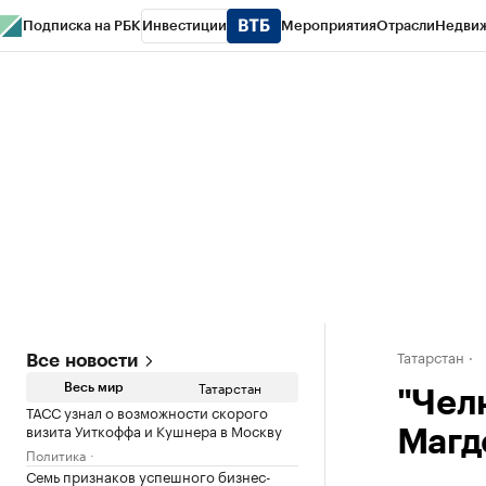
Подписка на РБК
Инвестиции
Мероприятия
Отрасли
Недви
РБК Life
Тренды
Визионеры
Национальные проекты
Город
Стиль
Кр
Спецпроекты СПб
Конференции СПб
Спецпроекты
Проверка конт
Татарстан
Все новости
Татарстан
Весь мир
"Чел
ТАСС узнал о возможности скорого
визита Уиткоффа и Кушнера в Москву
Магд
Политика
Семь признаков успешного бизнес-