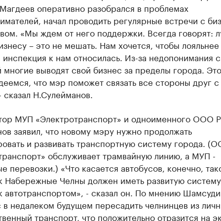
 Магдеев оперативно разобрался в проблемах
мателей, начал проводить регулярные встречи с биз
вом. «Мы ждем от него поддержки. Всегда говорят: 
знесу – это не мешать. Нам хочется, чтобы лояльнее
 инспекция к нам относилась. Из-за недопонимания с
 многие выводят свой бизнес за пределы города. Это
деемся, что мэр поможет связать все стороны друг с
- сказал Н.Сулейманов.
тор МУП «Электротранспорт» и одноименного ООО 
ов заявил, что новому мэру нужно продолжать
овать и развивать транспортную систему города. (
транспорт» обслуживает трамвайную линию, а МУП -
е перевозки.) «Что касается автобусов, конечно, так
ак Набережные Челны должен иметь развитую систему
 автотранспортом», - сказал он. По мнению Шамсуди
 в недалеком будущем пересадить челнинцев из личн
венный транспорт, что положительно отразится на э