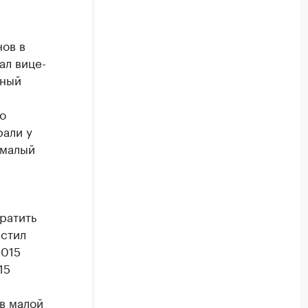
ов в
ал вице-
нный
о
али у
емалый
ратить
естил
2015
15
в малой