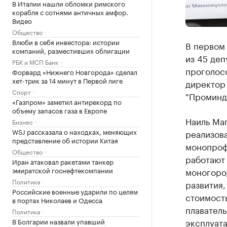
В Италии нашли обломки римского
корабля с сотнями античных амфор.
Видео
Общество
Влюби в себя инвестора: истории
В первом 
компаний, разместивших облигации
из 45 деп
РБК и МСП Банк
проголосо
Форвард «Нижнего Новгорода» сделал
хет-трик за 14 минут в Первой лиге
директор
Спорт
"Проминду
«Газпром» заметил антирекорд по
объему запасов газа в Европе
Наиль Ма
Бизнес
WSJ рассказала о находках, меняющих
реализов
представление об истории Китая
монопрофи
Общество
работают
Иран атаковал ракетами танкер
эмиратской госнефтекомпании
моногоро
Политика
развития,
Российские военные ударили по целям
стоимость
в портах Николаев и Одесса
плаватель
Политика
эксплуата
В Болгарии назвали упавший