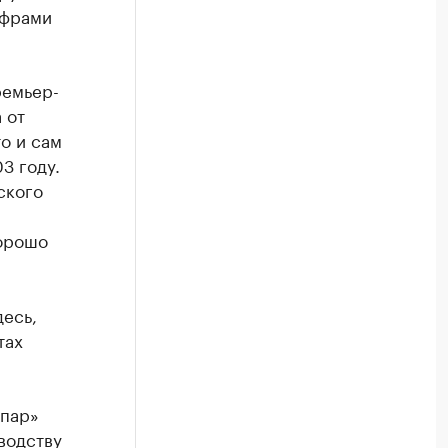
ифрами
ремьер-
 от
о и сам
3 году.
ского
хорошо
десь,
тах
лпар»
водству