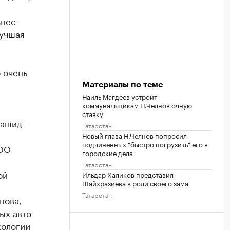
нес-
лучшая
 очень
Материалы по теме
Наиль Магдеев устроит
коммунальщикам Н.Челнов очную
ставку
Рашид
Татарстан
Новый глава Н.Челнов попросил
подчиненных "быстро погрузить" его в
ООО
городские дела
Татарстан
ой
Ильдар Халиков представил
Шайхразиева в роли своего зама
Татарстан
нова,
ых авто
кологии