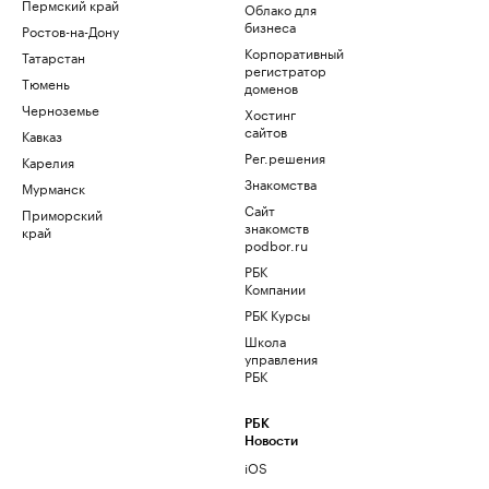
Пермский край
Облако для
бизнеса
Ростов-на-Дону
Корпоративный
Татарстан
регистратор
Тюмень
доменов
Черноземье
Хостинг
сайтов
Кавказ
Рег.решения
Карелия
Знакомства
Мурманск
Сайт
Приморский
знакомств
край
podbor.ru
РБК
Компании
РБК Курсы
Школа
управления
РБК
РБК
Новости
iOS