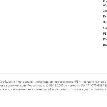
Ко
до
Хо
Ре
Зн
Са
РБ
РБ
Шк
ения и материалы информационного агентства «РБК» (свидетельство о 
овых коммуникаций (Роскомнадзор) 09.12.2015 за номером ИА №ФС77-63848) 
 связи, информационных технологий и массовых коммуникаций (Роскомнадз