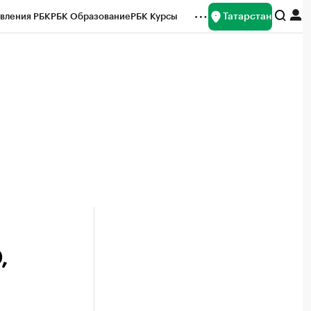
Татарстан
вления РБК
РБК Образование
РБК Курсы
рейтинги
Франшизы
Газета
ок наличной валюты
,