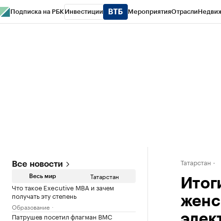
Подписка на РБК
Инвестиции
Мероприятия
Отрасли
Недви
РБК Life
Тренды
Визионеры
Национальные проекты
Город
Стиль
Кр
Спецпроекты СПб
Конференции СПб
Спецпроекты
Проверка конт
Татарстан
Все новости
Татарстан
Весь мир
Итог
Что такое Executive MBA и зачем
получать эту степень
женс
Образование
Патрушев посетил флагман ВМС
элек