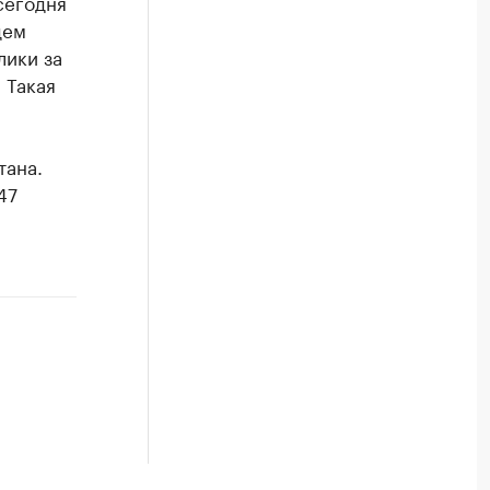
сегодня
дем
лики за
 Такая
тана.
47