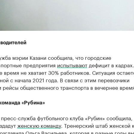
 водителей
ужба мэрии Казани сообщила, что городские
спортные предприятия
испытывают
дефицит в кадрах.
 время не хватает 30% работников. Ситуация остает
ой с начала 2021 года. В связи с этим перевозчики
и рейсы общественного транспорта в вечернее время
команда «Рубина»
 пресс-служба футбольного клуба «Рубин» сообщила, 
оздадут
женскую команду
. Тренерский штаб женской 
озглавила Ольга Васильева, которая в разные годы в