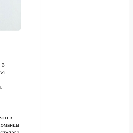
 В
ся
.
что в
команды
ыступала