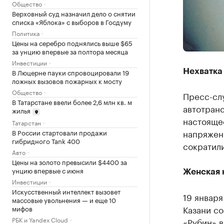
Общество
Верховный суд назначил дело о снятии
списка «Яблока» с выборов в Госдуму
Политика
Цены на серебро поднялись выше $65
за унцию впервые за полтора месяца
Инвестиции
В Люцерне пауки спровоцировали 19
Нехватка
ложных вызовов пожарных к мосту
Общество
Пресс-сл
В Татарстане ввели более 2,6 млн кв. м
автотран
жилья
настоящее
Татарстан
напряженн
В России стартовали продажи
гибридного Tank 400
сократил
Авто
Цены на золото превысили $4400 за
унцию впервые с июня
Женская 
Инвестиции
Искусственный интеллект вызовет
19 января
массовые увольнения — и еще 10
Казани с
мифов
РБК и Yandex Cloud
«Рубин» в