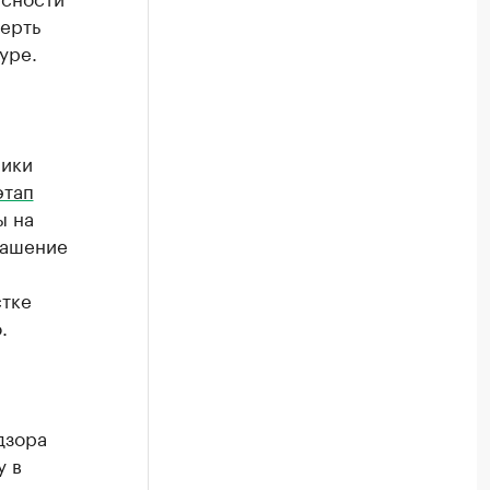
ерть
уре.
лики
этап
ы на
лашение
м
стке
.
дзора
у в