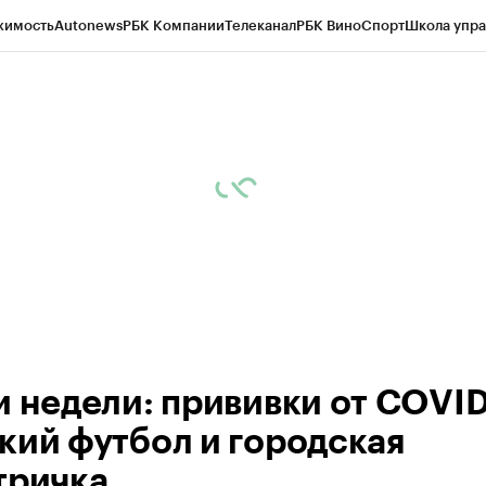
жимость
Autonews
РБК Компании
Телеканал
РБК Вино
Спорт
Школа упра
ипто
РБК Бизнес-среда
Дискуссионный клуб
Исследования
Кредитные 
рагентов
Политика
Экономика
Бизнес
Технологии и медиа
Финансы
Рын
и недели: прививки от COVID
кий футбол и городская
тричка