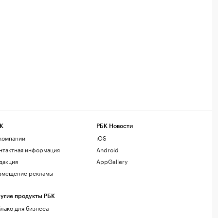
К
РБК Новости
компании
iOS
нтактная информация
Android
дакция
AppGallery
змещение рекламы
угие продукты РБК
лако для бизнеса