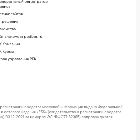
рпоративный регистратор
менов
стинг сайтов
г.решения
акомства
йт знакомств podbor.ru
К Компании
К Курсы
ола управления РБК
регистрации средства массовой информации выдано Федеральной
и сетевого издания «РБК» (свидетельство о регистрации средства
ор) 03.12.2021 за номером ЭЛ №ФС77-82385) сопровождаются