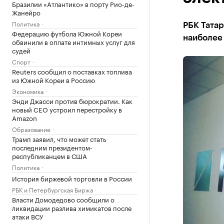
Бразилии «Атлантико» в порту Рио-де-
Жанейро
Политика
РБК Татар
Федерацию футбола Южной Кореи
наиболее
обвинили в оплате интимных услуг для
судей
Спорт
Reuters сообщил о поставках топлива
из Южной Кореи в Россию
Экономика
Энди Джасси против бюрократии. Как
новый CEO устроил перестройку в
Amazon
Образование
Трамп заявил, что может стать
последним президентом-
республиканцем в США
Политика
История биржевой торговли в России
РБК и Петербургская Биржа
Власти Домодедово сообщили о
ликвидации разлива химикатов после
атаки ВСУ