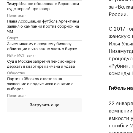
Тимур Иванов обжаловал в Верховном
за «Волжа
суде первый приговор
России.
Политика
Глава Ассоциации футбола Аргентины
заявил о кампании против сборной на
С 2017 го
ЧМ
женскую 
Спорт
Илья Улья
Зачем малому и среднему бизнесу
облигации и что важно знать о бирже
Низамутди
РБК и МСП Банк
процедур
Суд в Москве запретил пенсионерке
«Рубин», 
держать в квартире каймана и удава
команды
Общество
Партия «Яблоко» ответила на
заявление о подаче иска о снятии с
выборов
Гибель н
Политика
22 январ
Загрузить еще
компании
емкости у
погибли 2
уголовном