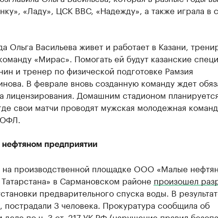
нку», «Ладу», ЦСК ВВС, «Надежду», а также играла в 
да Ольга Васильева живет и работает в Казани, трени
команду «Мирас». Помогать ей будут казанские спец
нин и тренер по физической подготовке Рамзия
нова. В феврале вновь созданную команду ждет обяз
а лицензирования. Домашним стадионом планируется
где свои матчи проводят мужская молодежная команд
 ЮФЛ.
а нефтяном предприятии
я на производственной площадке ООО «Малые нефтя
 Татарстана» в Сармановском районе
произошел раз
становки предварительного спуска воды. В результа
, пострадали 3 человека. Прокуратура сообщила об
 деле по ч. 3 ст. 217 УК РФ (нарушение правил безоп