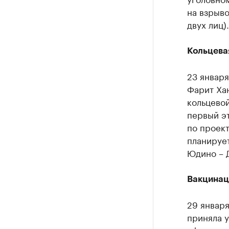
на взрыв
двух лиц)
Кольцева
23 январ
Фарит Хан
кольцевой
первый э
по проект
планирует
Юдино – 
Вакцинац
29 января
приняла у