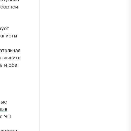
сборной
рует
иалисты
ательная
 заявить
а и обе
ные
рыв
те ЧП
асности