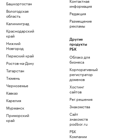
Контактная
Башкортостан
информация
Вологодская
Редакция
область
Размещение
Калининград
рекламы
Краснодарский
край
Другие
Нижний
продукты
Новгород
РБК
Пермский край
Облако для
бизнеса
Ростов-на-Дону
Корпоративный
Татарстан
регистратор
Тюмень
доменов
Черноземье
Хостинг
сайтов
Кавказ
Рег.решения
Карелия
Знакомства
Мурманск
Сайт
Приморский
знакомств
край
podbor.ru
РБК
Компании