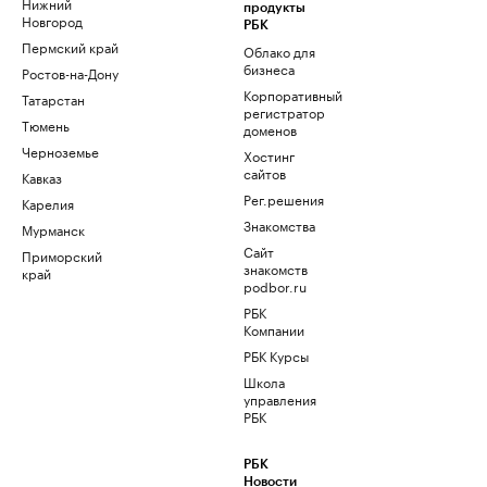
Нижний
продукты
Новгород
РБК
Пермский край
Облако для
бизнеса
Ростов-на-Дону
Корпоративный
Татарстан
регистратор
Тюмень
доменов
Черноземье
Хостинг
сайтов
Кавказ
Рег.решения
Карелия
Знакомства
Мурманск
Сайт
Приморский
знакомств
край
podbor.ru
РБК
Компании
РБК Курсы
Школа
управления
РБК
РБК
Новости