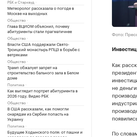
РБК и Старквуд
Метеоролог рассказала о погоде в
Москве на выходных
Общество
Глава ВЦИОМ объяснил, почему
абитуриенты стали прагматичнее
Фото: Прес
Общество
Власти США поддержали Свято-
Троицкий монастырь РПЦЗ в борьбе с
Инвестиц
ветряками
Общество
Как расск
Трамп обжалует запрет на
президен
строительство бального зала в Белом
доме
инвестици
Политика
не деньги
Как выглядит портрет абитуриента в
производс
2026 году. Видео РБК
индустри
Общество
В США рассказали, как помогли
производс
снарядам из Сербии попасть на
появились
Украину
Политика
Будущее Ходынского поля: от пашни и
По словам
аэродрома до города в городе