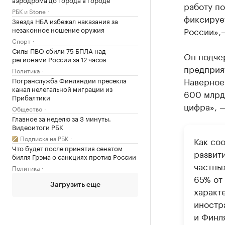
работу по
РБК и Stone
фиксирует
Звезда НБА избежал наказания за
незаконное ношение оружия
России»,
Спорт
Силы ПВО сбили 75 БПЛА над
Он подче
регионами России за 12 часов
предприят
Политика
Наверное,
Погранслужба Финляндии пресекла
канал нелегальной миграции из
600 млрд 
Прибалтики
цифра», —
Общество
Главное за неделю за 3 минуты.
Видеоитоги РБК
Подписка на РБК
Как со
Что будет после принятия сенатом
развит
билля Грэма о санкциях против России
частны
Политика
65% от
Загрузить еще
характ
иностр
и Финл