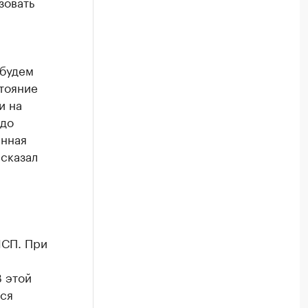
зовать
 будем
тояние
и на
 до
енная
сказал
МСП. При
В этой
хся