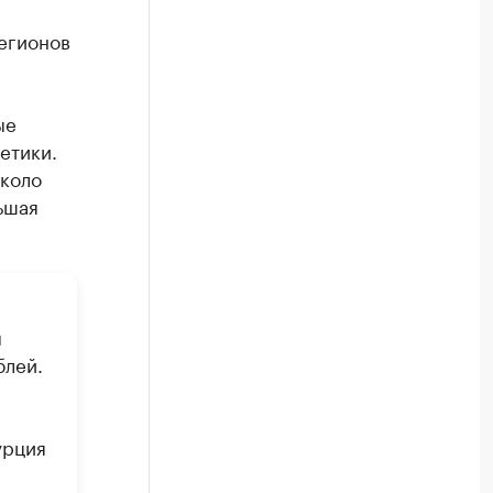
егионов
ые
етики.
около
ьшая
м
блей.
урция