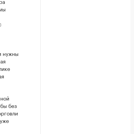
ра
 мы
с
и нужны
вая
лике
ая
нной
 бы без
орговли
 уже