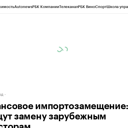
жимость
Autonews
РБК Компании
Телеканал
РБК Вино
Спорт
Школа упра
ипто
РБК Бизнес-среда
Дискуссионный клуб
Исследования
Кредитные 
рагентов
Политика
Экономика
Бизнес
Технологии и медиа
Финансы
Рын
од
нсовое импортозамещение:
щут замену зарубежным
сторам