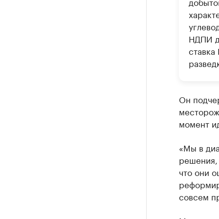
добыто
характ
углево
НДПИ д
ставка
развед
Он подчер
месторож
момент ид
«Мы в диа
решения,
что они о
реформиро
совсем пр