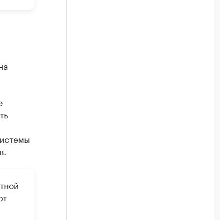
на
е
ть
системы
в.
ртной
от