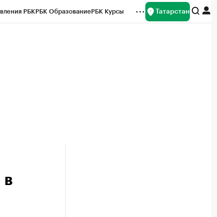
Татарстан
вления РБК
РБК Образование
РБК Курсы
рейтинги
Франшизы
Газета
ок наличной валюты
 в