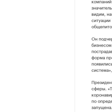
компаний 
значитель
видим, на
ситуации 
общепито
Он подчер
бизнесом
пострадав
форма пр
появилис
система»,
Президент
сферы. «Т
коронавир
по опред
запущена.