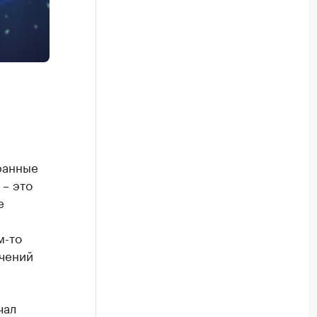
ранные
 – это
е
м-то
ичений
чал