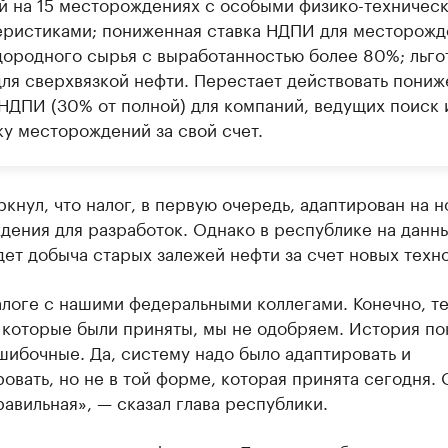
й на 15 месторождениях с особыми физико-техничес
еристиками; пониженная ставка НДПИ для месторожд
дородного сырья с выработанностью более 80%; льго
ля сверхвязкой нефти. Перестает действовать пониж
 НДПИ (30% от полной) для компаний, ведущих поиск 
ку месторождений за свой счет.
кнул, что налог, в первую очередь, адаптирован на 
дения для разработок. Однако в республике на данн
ет добыча старых залежей нефти за счет новых техн
логе с нашими федеральными коллегами. Конечно, т
 которые были приняты, мы не одобряем. История по
шибочные. Да, систему надо было адаптировать и
вать, но не в той форме, которая принята сегодня. 
авильная», — сказал глава республики.