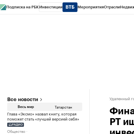
Подписка на РБК
Инвестиции
Мероприятия
Отрасли
Недви
РБК Life
Тренды
Визионеры
Национальные проекты
Город
Стиль
Кр
Спецпроекты СПб
Конференции СПб
Спецпроекты
Проверка конт
Удаленный г
Все новости
Татарстан
Весь мир
Фина
Глава «Эксмо» назвал книгу, которая
поможет стать «лучшей версией себя»
РТ и
РАДИО
Общество
инве