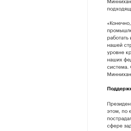
Миннихано
подходящ
«Конечно
промышле
работать 
нашей стр
уровне кр
наших фед
система. 
Миннихан
Поддержк
Президен
этом, по 
пострадал
сфере зад