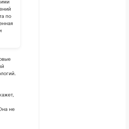
кими
ений
та по
енная
и
новые
ый
ологий.
е
кажет,
Она не