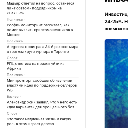
Мадьяр ответил на вопрос, останется
ли «Росатом» подрядчиком на
«Пакш-2»
Инвестици
Политика
24-25%. 
Росфинмониторинг рассказал, как
помог выявить криптомошенников в
возможнос
Москве
Политика
Андреева проиграла 34-й ракетке мира
в третьем круге турнира в Торонто
Спорт
РПЦ ответила на призыв уйти из
Африки
Политика
Минпромторг сообщил об изучении
властями идей по поддержке селлеров
WB
Бизнес
Александр Усик заявил, что у него есть
«два варианта» для прощального боя
Спорт
Что такое медленная жизнь и какую
роль в этом играет дерево