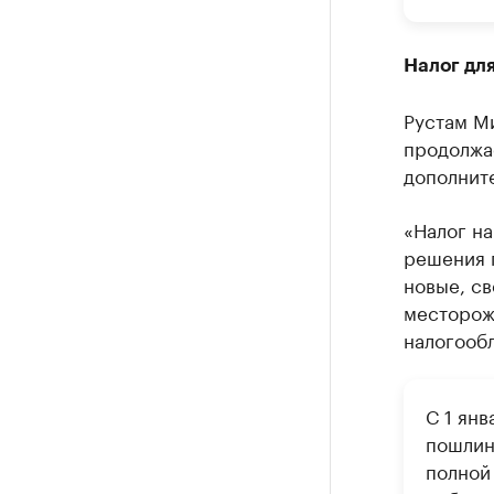
Налог дл
Рустам Ми
продолжае
дополнит
«Налог на
решения п
новые, с
месторож
налогообл
С 1 ян
пошлин
полной 