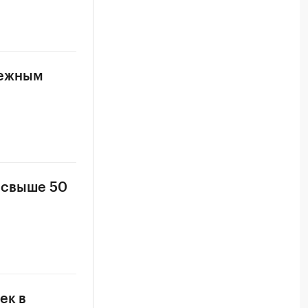
бежным
 свыше 50
ек в