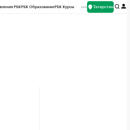
Татарстан
вления РБК
РБК Образование
РБК Курсы
рейтинги
Франшизы
Газета
ок наличной валюты