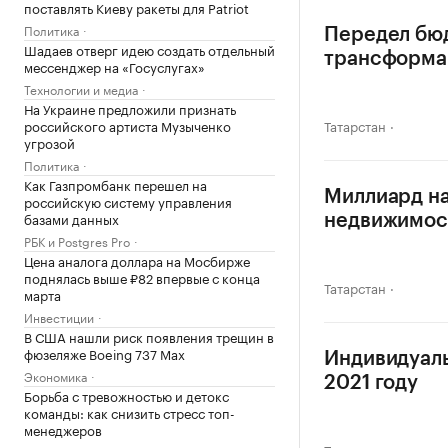
поставлять Киеву ракеты для Patriot
Политика
Передел бюд
Шадаев отверг идею создать отдельный
трансформ
мессенджер на «Госуслугах»
Технологии и медиа
На Украине предложили признать
российского артиста Музыченко
Татарстан
угрозой
Политика
Как Газпромбанк перешел на
Миллиард на
российскую систему управления
базами данных
недвижимос
РБК и Postgres Pro
Цена аналога доллара на Мосбирже
поднялась выше ₽82 впервые с конца
Татарстан
марта
Инвестиции
В США нашли риск появления трещин в
фюзеляже Boeing 737 Max
Индивидуаль
Экономика
2021 году
Борьба с тревожностью и детокс
команды: как снизить стресс топ-
менеджеров