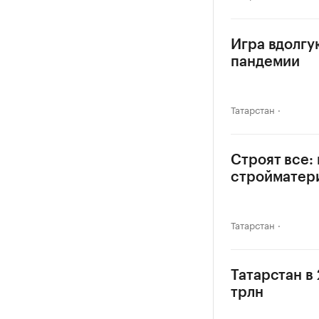
Игра вдолгу
пандемии
Татарстан
Строят все:
стройматер
Татарстан
Татарстан в
трлн