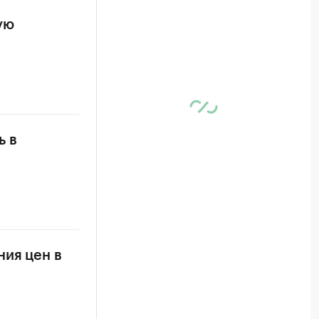
ую
ь в
ния цен в