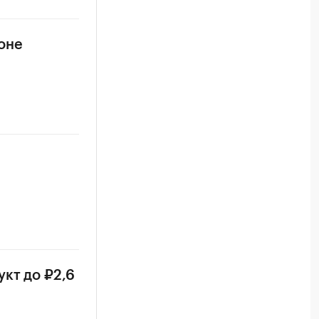
фоне
кт до ₽2,6