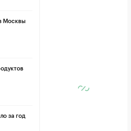
из Москвы
родуктов
ло за год