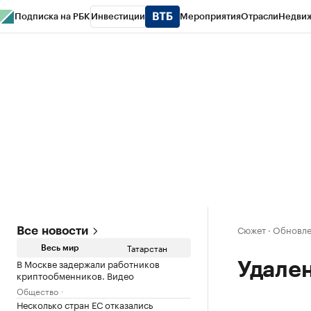
Подписка на РБК
Инвестиции
Мероприятия
Отрасли
Недви
РБК Life
Тренды
Визионеры
Национальные проекты
Город
Стиль
Кр
Спецпроекты СПб
Конференции СПб
Спецпроекты
Проверка конт
Сюжет
·
Обновлен
Все новости
Татарстан
Весь мир
В Москве задержали работников
Удале
криптообменников. Видео
Общество
Несколько стран ЕС отказались