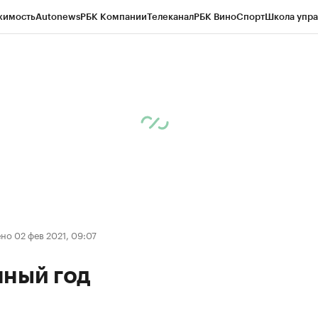
жимость
Autonews
РБК Компании
Телеканал
РБК Вино
Спорт
Школа упра
ипто
РБК Бизнес-среда
Дискуссионный клуб
Исследования
Кредитные 
рагентов
Политика
Экономика
Бизнес
Технологии и медиа
Финансы
Рын
о 02 фев 2021, 09:07
нный год