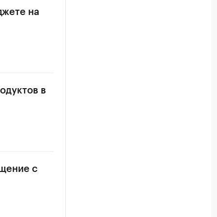
джете на
родуктов в
ащение с