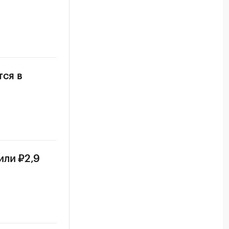
тся в
или ₽2,9