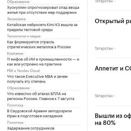
Татарстан
Образование
Хуснуллин спрогнозировал спад ввода
жилья при отсутствии мер поддержки
Экономика
Открытый ры
Китайская нейросеть Kimi K3 вышла за
пределы тестовой среды
Технологии и медиа
Как формируется отрасль
стратегических металлов в России
Татарстан
Компании
11 мифов об ИИ в промышленности — и
как все устроено на практике
Аппетит и C
РБК и Yandex Cloud
Что такое Executive MBA и зачем
получать эту степень
Образование
Что известно об атаках БПЛА на
Татарстан
регионы России. Главное к 7 августа
Политика
В Саудовской Аравии заподозрили
Иран в подготовке нападения
Вышли из оф
Политика
на 80%
Задержание сотрудников