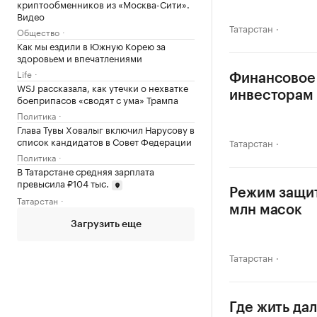
криптообменников из «Москва-Сити».
Видео
Татарстан
Общество
Как мы ездили в Южную Корею за
здоровьем и впечатлениями
Life
Финансовое
WSJ рассказала, как утечки о нехватке
инвесторам
боеприпасов «сводят с ума» Трампа
Политика
Глава Тувы Ховалыг включил Нарусову в
список кандидатов в Совет Федерации
Татарстан
Политика
В Татарстане средняя зарплата
превысила ₽104 тыс.
Режим защит
Татарстан
млн масок
Загрузить еще
Татарстан
Где жить да