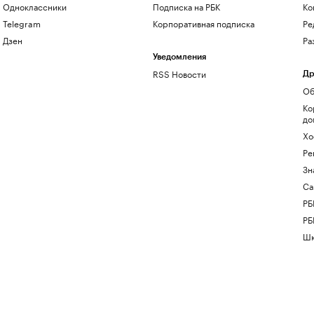
Одноклассники
Подписка на РБК
Ко
Telegram
Корпоративная подписка
Ре
Дзен
Ра
Уведомления
RSS Новости
Др
Об
Ко
до
Хо
Ре
Зн
Са
РБ
РБ
Шк