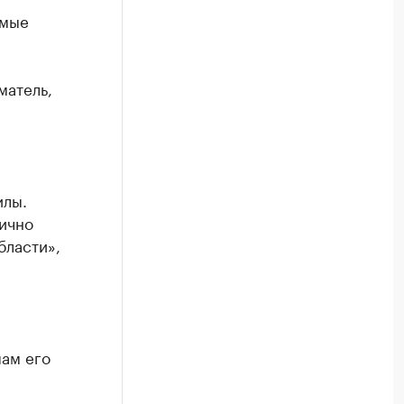
амые
матель,
илы.
тично
бласти»,
пам его