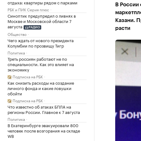
отдыха: квартиры рядом с парками
В России 
РБК и ПИК Серия плюс
маркетпл
Синоптик предупредил о ливнях в
Москве и Московской области 7
Казани. П
августа
расти
РАДИО
Общество
Чего ждать от нового президента
Колумбии по прозвищу Тигр
Политика
Треть россиян работают не по
специальности. Как это влияет на
экономику
Подписка на РБК
Как снизить расходы на создание
личного фонда и какие ловушки
обойти
Подписка на РБК
Что известно об атаках БПЛА на
регионы России. Главное к 7 августа
Политика
В Екатеринбурге эвакуировали 800
человек после возгорания на складе
WB