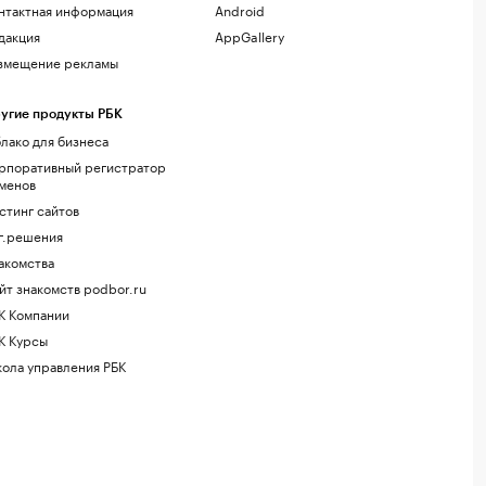
нтактная информация
Android
дакция
AppGallery
змещение рекламы
угие продукты РБК
лако для бизнеса
рпоративный регистратор
менов
стинг сайтов
г.решения
акомства
йт знакомств podbor.ru
К Компании
К Курсы
ола управления РБК