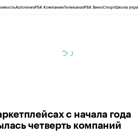
жимость
Autonews
РБК Компании
Телеканал
РБК Вино
Спорт
Школа упра
ипто
РБК Бизнес-среда
Дискуссионный клуб
Исследования
Кредитные 
рагентов
Политика
Экономика
Бизнес
Технологии и медиа
Финансы
Рын
аркетплейсах с начала года
ылась четверть компаний