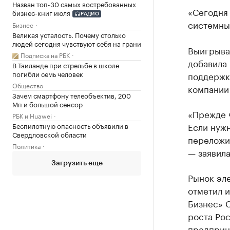
Назван топ-30 самых востребованных
«Сегодня
бизнес-книг июля
РАДИО
системные
Бизнес
Великая усталость. Почему столько
людей сегодня чувствуют себя на грани
Выигрыва
Подписка на РБК
добавила 
В Таиланде при стрельбе в школе
погибли семь человек
поддержк
Общество
компании
Зачем смартфону телеобъектив, 200
Мп и большой сенсор
«Прежде ч
РБК и Huawei
Если нужн
Беспилотную опасность объявили в
Свердловской области
переложит
Политика
— заявила
Загрузить еще
Рынок эле
отметил 
Бизнес» С
роста Рос
предприн