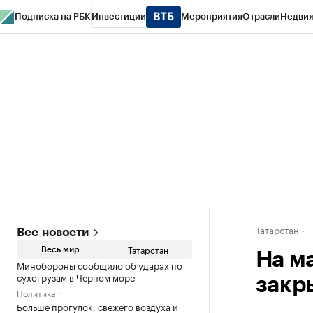
Подписка на РБК
Инвестиции
Мероприятия
Отрасли
Недви
РБК Life
Тренды
Визионеры
Национальные проекты
Город
Стиль
Кр
Спецпроекты СПб
Конференции СПб
Спецпроекты
Проверка конт
Татарстан
Все новости
Татарстан
Весь мир
На м
Минобороны сообщило об ударах по
сухогрузам в Черном море
закр
Политика
Больше прогулок, свежего воздуха и