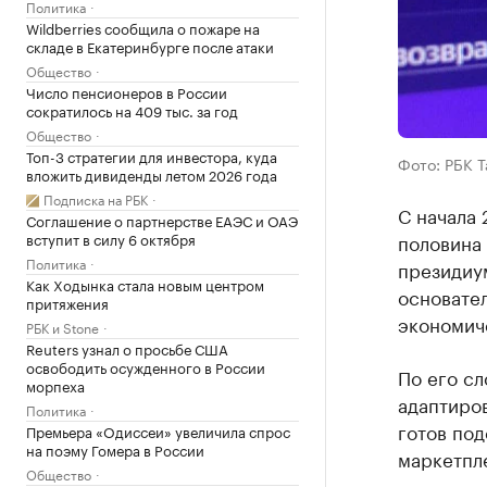
Политика
Wildberries сообщила о пожаре на
складе в Екатеринбурге после атаки
Общество
Число пенсионеров в России
сократилось на 409 тыс. за год
Общество
Топ-3 стратегии для инвестора, куда
Фото: РБК 
вложить дивиденды летом 2026 года
Подписка на РБК
С начала 
Соглашение о партнерстве ЕАЭС и ОАЭ
вступит в силу 6 октября
половина 
Политика
президиу
Как Ходынка стала новым центром
основател
притяжения
экономич
РБК и Stone
Reuters узнал о просьбе США
освободить осужденного в России
По его сл
морпеха
адаптиро
Политика
готов под
Премьера «Одиссеи» увеличила спрос
на поэму Гомера в России
маркетпле
Общество