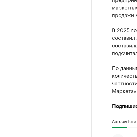
маркетпл
продажи 
В 2025 го
составил 
составила
подсчитал
По данным
количеств
частности
Маркета» 
Подпиши
Авторы
Теги