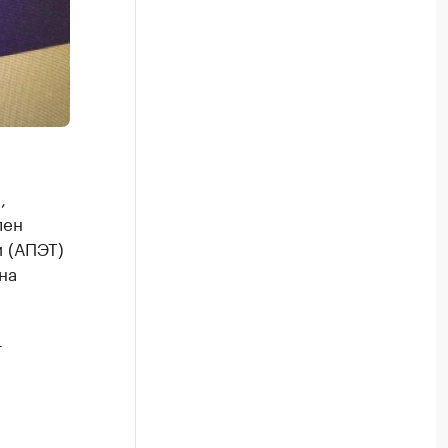
,
лен
 (АПЭТ)
на
т