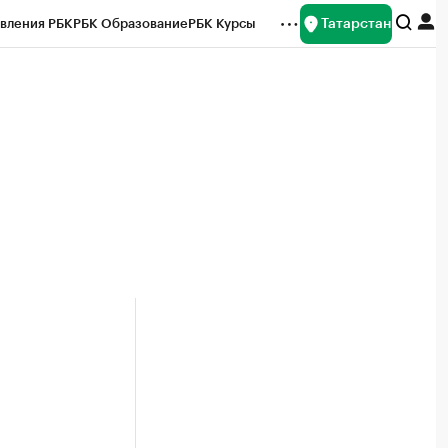
Татарстан
вления РБК
РБК Образование
РБК Курсы
рейтинги
Франшизы
Газета
ок наличной валюты