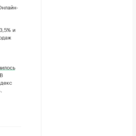
Онлайн-
3,5% и
одаж
чилось
 В
ндекс
.