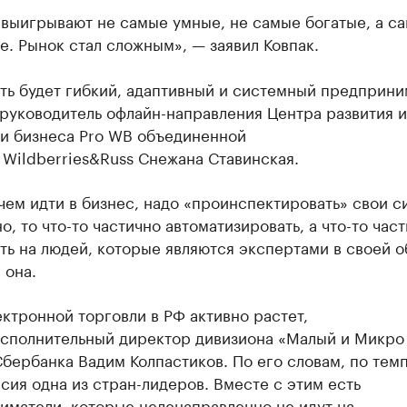
 выигрывают не самые умные, не самые богатые, а с
. Рынок стал сложным», — заявил Ковпак.
ть будет гибкий, адаптивный и системный предприни
руководитель офлайн-направления Центра развития и
и бизнеса Pro WB объединенной
 Wildberries&Russ Снежана Ставинская.
ем идти в бизнес, надо «проинспектировать» свои с
о, то что-то частично автоматизировать, а что-то час
ь на людей, которые являются экспертами в своей о
 она.
ктронной торговли в РФ активно растет,
исполнительный директор дивизиона «Малый и Микро
бербанка Вадим Колпастиков. По его словам, по тем
сия одна из стран-лидеров. Вместе с этим есть
иматели, которые целенаправленно не идут на