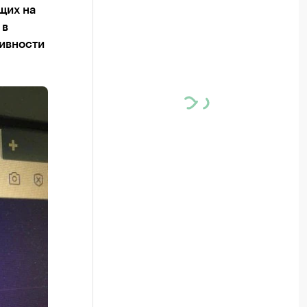
щих на
 в
тивности