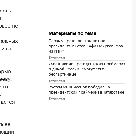
сель
и
овсе не
-
Материалы по теме
пальных
Первым претендентом на пост
президента РТ стал Хафиз Миргалимов
си за
из КПРФ
.
Татарстан
?
Участниками президентских праймериз
"Единой России" смогут стать
орые
беспартийные
ееву,
Татарстан
что
Рустам Минниханов победил на
президентских праймериз в Татарстане
и
Татарстан
идется
ь ее
ующий