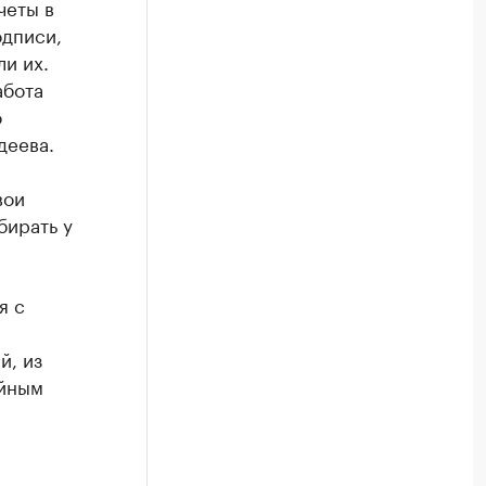
четы в
одписи,
и их.
абота
о
деева.
вои
бирать у
я с
й, из
ийным