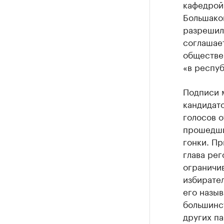
кафедрой
Большако
разрешил
соглашае
обществе
«в респуб
Подписи 
кандидат
голосов о
прошедши
гонки. Пр
глава ре
ограничив
избирате
его назыв
большинст
других па