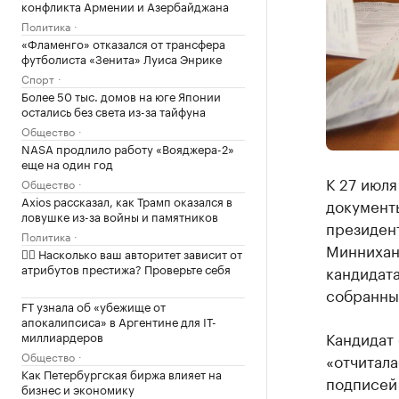
конфликта Армении и Азербайджана
Политика
«Фламенго» отказался от трансфера
футболиста «Зенита» Луиса Энрике
Спорт
Более 50 тыс. домов на юге Японии
остались без света из-за тайфуна
Общество
NASA продлило работу «Вояджера-2»
еще на один год
К 27 июля
Общество
Axios рассказал, как Трамп оказался в
документы
ловушке из-за войны и памятников
президент
Политика
Миннихано
✍🏻 Насколько ваш авторитет зависит от
атрибутов престижа? Проверьте себя
кандидат
собранны
FT узнала об «убежище от
апокалипсиса» в Аргентине для IT-
Кандидат 
миллиардеров
Общество
«отчитала
Как Петербургская биржа влияет на
подписей
бизнес и экономику