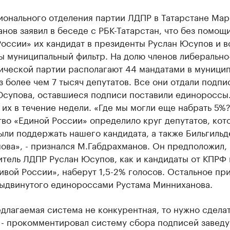
ионального отделения партии ЛДПР в Татарстане Мар
нов заявил в беседе с РБК-Татарстан, что без помощ
оссии» их кандидат в президенты Руслан Юсупов и в
ы муниципальный фильтр. На долю членов либерально
ической партии располагают 44 мандатами в муници
з более чем 7 тысяч депутатов. Все они отдали подпи
Юсупова, оставшиеся подписи поставили единороссы
их в течение недели. «Где мы могли еще набрать 5%
во «Единой России» определило круг депутатов, кот
ли поддержать нашего кандидата, а также Бильгильд
ва», - признался М.Габдрахманов. Он предположил, 
тель ЛДПР Руслан Юсупов, как и кандидаты от КПРФ 
вой России», наберут 1,5-2% голосов. Остальное пр
выдвинутого единороссами Рустама Минниханова.
длагаемая система не конкурентная, то нужно сделат
, - прокомментировал систему сбора подписей завед