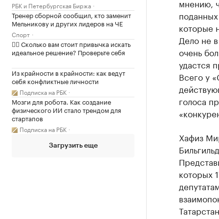
мнению, 
РБК и Петербургская Биржа
поданных 
Тренер сборной сообщил, кто заменит
Мельникову и других лидеров на ЧЕ
которые н
Спорт
Дело не в
✍🏻 Сколько вам стоит привычка искать
очень бол
идеальное решение? Проверьте себя
удастся п
Из крайности в крайности: как ведут
Всего у 
себя конфликтные личности
действую
Подписка на РБК
голоса пр
Мозги для робота. Как создание
физического ИИ стало трендом для
«конкуре
стартапов
Подписка на РБК
Хафиз Мир
Загрузить еще
Бильгильд
Представ
которых 
депутатам
взаимопон
Татарста