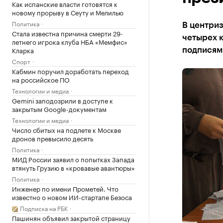
Как испанские власти готовятся к
новому прорыву в Сеуту и Мелилью
Политика
В центриз
Стала известна причина смерти 29-
четырех к
летнего игрока клуба НБА «Мемфис»
Кларка
подписям
Спорт
Кабмин поручил доработать переход
на российское ПО
Технологии и медиа
Gemini заподозрили в доступе к
закрытым Google-документам
Технологии и медиа
Число сбитых на подлете к Москве
дронов превысило десять
Политика
МИД России заявил о попытках Запада
втянуть Грузию в «кровавые авантюры»
Политика
Инженер по имени Прометей. Что
известно о новом ИИ-стартапе Безоса
Подписка на РБК
Пашинян объявил закрытой страницу