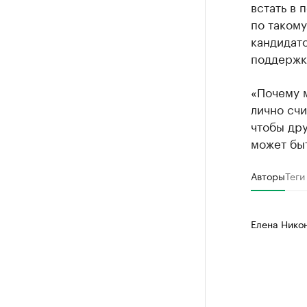
встать в 
по такому
кандидат
поддержк
«Почему м
лично счи
чтобы дру
может быт
Авторы
Теги
Елена Никон