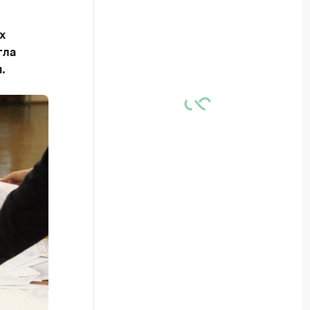
х
гла
.