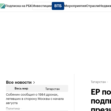
Подписка на РБК
Инвестиции
Мероприятия
Отрасли
Недви
РБК Life
Тренды
Визионеры
Национальные проекты
Город
Стиль
Кр
Спецпроекты СПб
Конференции СПб
Спецпроекты
Проверка конт
Татарстан
Все новости
Татарстан
Весь мир
ЕР п
Собянин сообщил о 1984 дронах,
летевших в сторону Москвы с начала
подп
августа
Политика
през