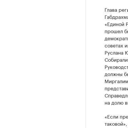
Глава рег
Габдрахма
«Единой Р
прошел б
демократ
советах и
Руслана 
Собирали 
Руководст
должны бы
Миргалимо
представи
Справедли
на долю 
«Если пре
таковой»