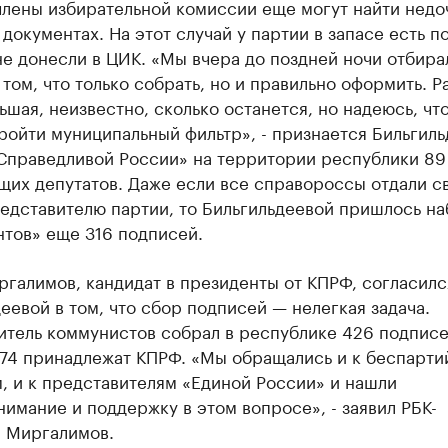
члены избирательной комиссии еще могут найти недо
документах. На этот случай у партии в запасе есть п
е донесли в ЦИК. «Мы вчера до поздней ночи отбирал
 том, что только собрать, но и правильно оформить. Р
ьшая, неизвестно, сколько останется, но надеюсь, чт
ройти муниципальный фильтр», - признается Бильгиль
«Справедливой России» на территории республики 89
щих депутатов. Даже если все справороссы отдали с
едставителю партии, то Бильгильдеевой пришлось на
нтов» еще 316 подписей.
галимов, кандидат в президенты от КПРФ, согласилс
еевой в том, что сбор подписей — нелегкая задача.
итель коммунистов собрал в республике 426 подписе
174 принадлежат КПРФ. «Мы обращались и к беспарт
, и к представителям «Единой России» и нашли
имание и поддержку в этом вопросе», - заявил РБК-
н Миргалимов.