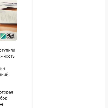
ступили
лжность
жки
аний,
оторая
сбор
ее