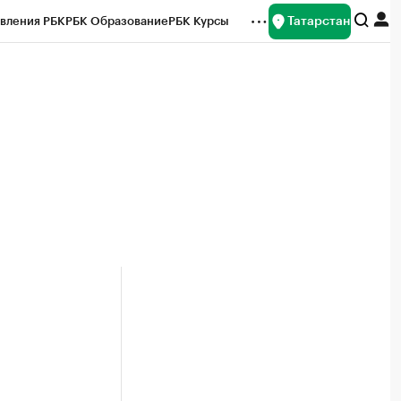
Татарстан
вления РБК
РБК Образование
РБК Курсы
рейтинги
Франшизы
Газета
ок наличной валюты