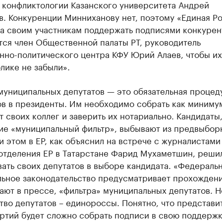
 конфликтологии Казанского университета Андрей
в. Конкуренции Минниханову нет, поэтому «Единая Р
а своим участникам поддержать подписями конкурен
тся член Общественной палаты РТ, руководитель
нно-политического центра КФУ Юрий Алаев, чтобы их
лике не забыли».
муниципальных депутатов — это обязательная процед
ов в президенты. Им необходимо собрать как миниму
т своих коллег и заверить их нотариально. Кандидаты,
е «муниципальный фильтр», выбывают из предвыбор
и этом в ЕР, как объяснил на встрече с журналистами
готделения ЕР в Татарстане Фарид Мухаметшин, реши
ать своих депутатов в выборе кандидата. «Федераль
льное законодательство предусматривает прохождени
ают в прессе, «фильтра» муниципальных депутатов. Н
во депутатов – единороссы. Понятно, что представи
ртий будет сложно собрать подписи в свою поддержк