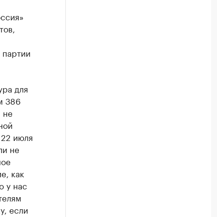
оссия»
тов,
 партии
ура для
м 386
 не
ной
 22 июля
ли не
ное
е, как
о у нас
телям
у, если