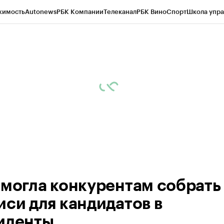
жимость
Autonews
РБК Компании
Телеканал
РБК Вино
Спорт
Школа упра
ипто
РБК Бизнес-среда
Дискуссионный клуб
Исследования
Кредитные 
рагентов
Политика
Экономика
Бизнес
Технологии и медиа
Финансы
Рын
омогла конкурентам собрать
иси для кандидатов в
иденты