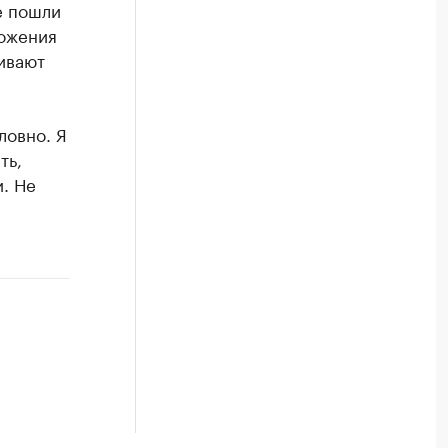
е пошли
ложения
ивают
ловно. Я
ть,
. Не