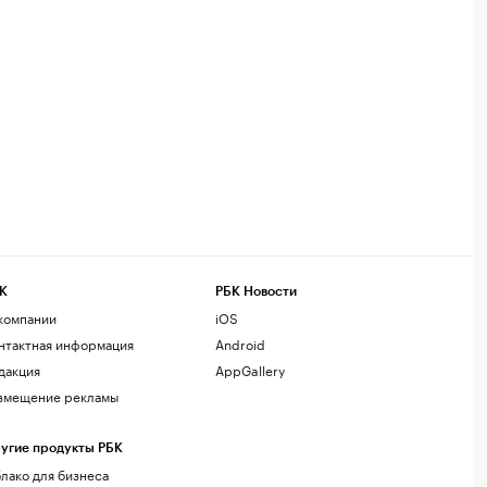
К
РБК Новости
компании
iOS
нтактная информация
Android
дакция
AppGallery
змещение рекламы
угие продукты РБК
лако для бизнеса