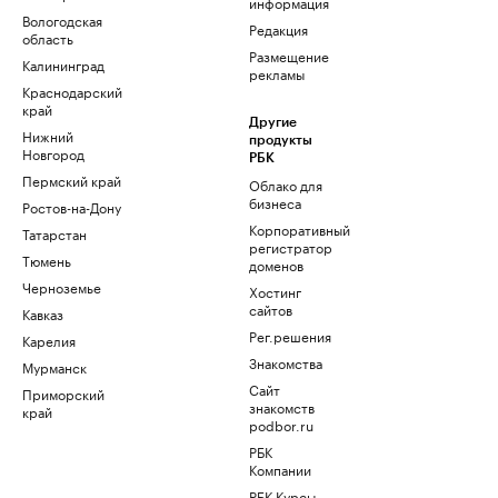
информация
Вологодская
Редакция
область
Размещение
Калининград
рекламы
Краснодарский
край
Другие
Нижний
продукты
Новгород
РБК
Пермский край
Облако для
бизнеса
Ростов-на-Дону
Корпоративный
Татарстан
регистратор
Тюмень
доменов
Черноземье
Хостинг
сайтов
Кавказ
Рег.решения
Карелия
Знакомства
Мурманск
Сайт
Приморский
знакомств
край
podbor.ru
РБК
Компании
РБК Курсы