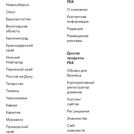
РБК
Новосибирск
О компании
Омск
Контактная
Башкортостан
информация
Вологодская
Редакция
область
Размещение
Калининград
рекламы
Краснодарский
край
Другие
Нижний
продукты
Новгород
РБК
Пермский край
Облако для
бизнеса
Ростов-на-Дону
Корпоративный
Татарстан
регистратор
Тюмень
доменов
Черноземье
Хостинг
сайтов
Кавказ
Рег.решения
Карелия
Знакомства
Мурманск
Сайт
Приморский
знакомств
край