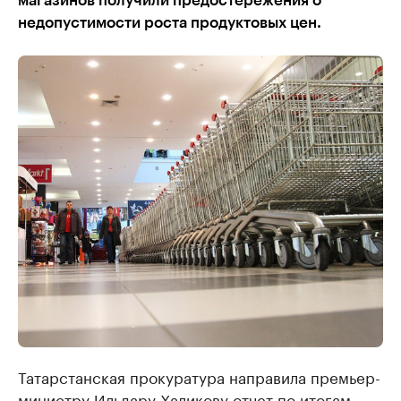
магазинов получили предостережения о
недопустимости роста продуктовых цен.
Татарстанская прокуратура направила премьер-
министру Ильдару Халикову отчет по итогам