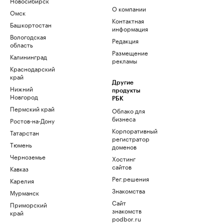
Новосибирск
О компании
Омск
Контактная
Башкортостан
информация
Вологодская
Редакция
область
Размещение
Калининград
рекламы
Краснодарский
край
Другие
Нижний
продукты
Новгород
РБК
Пермский край
Облако для
бизнеса
Ростов-на-Дону
Корпоративный
Татарстан
регистратор
Тюмень
доменов
Черноземье
Хостинг
сайтов
Кавказ
Рег.решения
Карелия
Знакомства
Мурманск
Сайт
Приморский
знакомств
край
podbor.ru