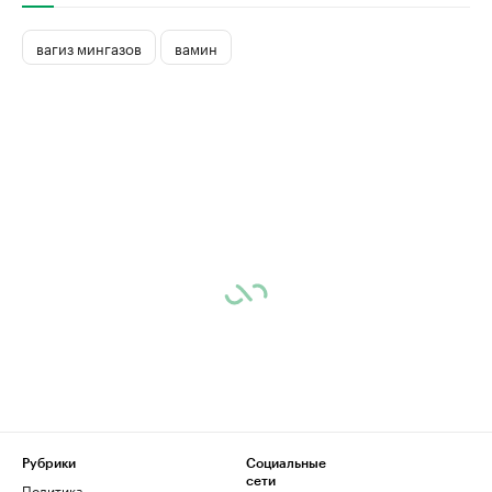
вагиз мингазов
вамин
Рубрики
Социальные
сети
Политика