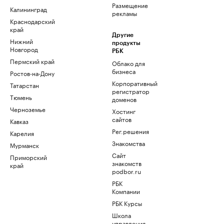
Размещение
Калининград
рекламы
Краснодарский
край
Другие
Нижний
продукты
Новгород
РБК
Пермский край
Облако для
бизнеса
Ростов-на-Дону
Корпоративный
Татарстан
регистратор
Тюмень
доменов
Черноземье
Хостинг
сайтов
Кавказ
Рег.решения
Карелия
Знакомства
Мурманск
Сайт
Приморский
знакомств
край
podbor.ru
РБК
Компании
РБК Курсы
Школа
управления