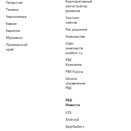
Корпоративный
Татарстан
регистратор
Тюмень
доменов
Черноземье
Хостинг
сайтов
Кавказ
Рег.решения
Карелия
Знакомства
Мурманск
Сайт
Приморский
знакомств
край
podbor.ru
РБК
Компании
РБК Курсы
Школа
управления
РБК
РБК
Новости
iOS
Android
AppGallery