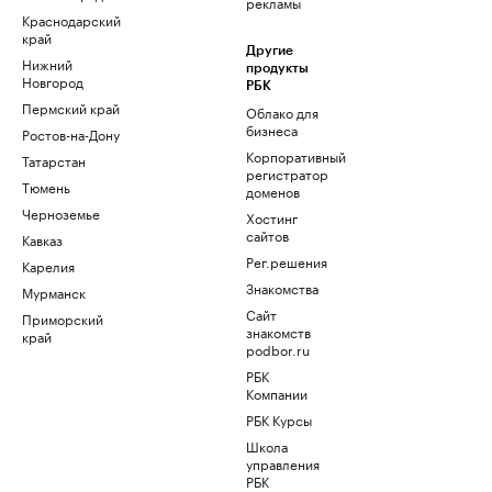
рекламы
Краснодарский
край
Другие
Нижний
продукты
Новгород
РБК
Пермский край
Облако для
бизнеса
Ростов-на-Дону
Корпоративный
Татарстан
регистратор
Тюмень
доменов
Черноземье
Хостинг
сайтов
Кавказ
Рег.решения
Карелия
Знакомства
Мурманск
Сайт
Приморский
знакомств
край
podbor.ru
РБК
Компании
РБК Курсы
Школа
управления
РБК