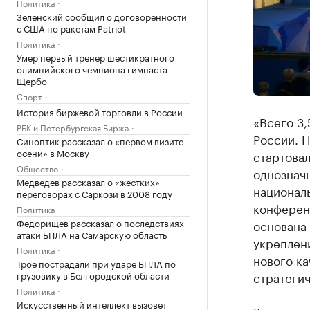
Политика
Зеленский сообщил о договоренности
с США по ракетам Patriot
Политика
Умер первый тренер шестикратного
олимпийского чемпиона гимнаста
Щербо
Спорт
История биржевой торговли в России
«Всего 3,
РБК и Петербургская Биржа
России. Н
Синоптик рассказал о «первом визите
осени» в Москву
стартова
Общество
однознач
Медведев рассказал о «жестких»
националь
переговорах с Саркози в 2008 году
конферен
Политика
Федорищев рассказал о последствиях
основана
атаки БПЛА на Самарскую область
укреплен
Политика
нового ка
Трое пострадали при ударе БПЛА по
грузовику в Белгородской области
стратегич
Политика
Искусственный интеллект вызовет