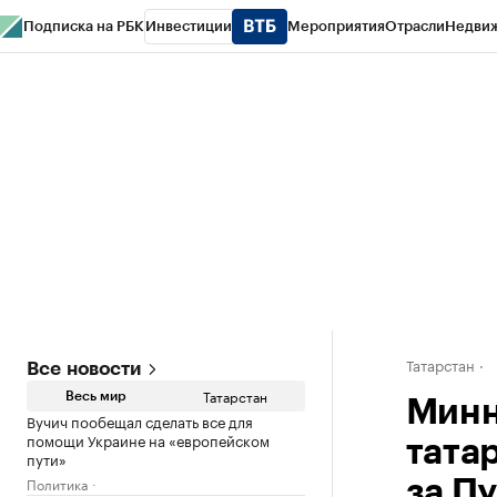
Подписка на РБК
Инвестиции
Мероприятия
Отрасли
Недви
РБК Life
Тренды
Визионеры
Национальные проекты
Город
Стиль
Кр
Спецпроекты СПб
Конференции СПб
Спецпроекты
Проверка конт
Татарстан
Все новости
Татарстан
Весь мир
Минн
Вучич пообещал сделать все для
помощи Украине на «европейском
тата
пути»
Политика
за П