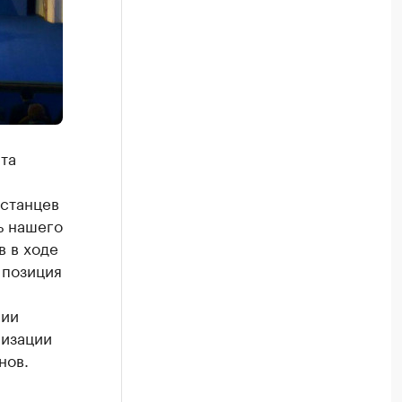
та
рстанцев
ь нашего
в в ходе
 позиция
нии
лизации
нов.