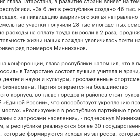
ил глава Татарстана, в развитие страны влияет на те
республики. «За 6 лет в республике создано 46 тыс. 
тсадах, на ликвидацию аварийного жилья направлено 
емельные участки получили 28 тыс многодетных семе
 расходы на оплату труда выросли в 2 раза, средня
ельность жизни наших граждан увеличилась почти на
привел ряд примеров Минниханов.
на конференции, глава республики напомнил, что в п
оссия» в Татарстане состоят лучшие учителя и врачи,
 деятели науки и культуры, прославленные спортсме
 бизнесмены. Партия опирается на большинство
ого корпуса, во главе городов и районов стоят руко
й «Единой России», что способствует укреплению по
а местах. «Реализуемые в республике партийные про
заны с запросами населения», - подчеркнул Минниха
м, в республике реализуются более 30 государствен
, которые формируются исходя из запросов, которые