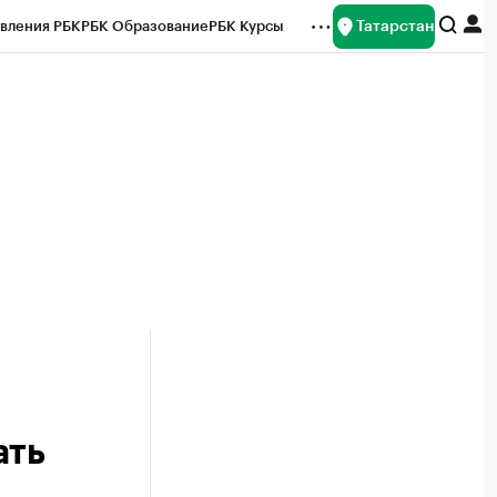
Татарстан
вления РБК
РБК Образование
РБК Курсы
рейтинги
Франшизы
Газета
ок наличной валюты
ать