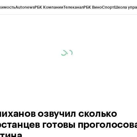
жимость
Autonews
РБК Компании
Телеканал
РБК Вино
Спорт
Школа упра
ипто
РБК Бизнес-среда
Дискуссионный клуб
Исследования
Кредитные 
рагентов
Политика
Экономика
Бизнес
Технологии и медиа
Финансы
Рын
иханов озвучил сколько
рстанцев готовы проголосов
утина