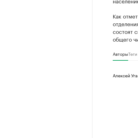
населени
Как отме
отделени
состоят с
общего чи
Авторы
Теги
Алексей Уга