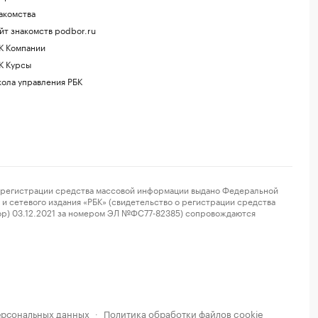
акомства
йт знакомств podbor.ru
К Компании
К Курсы
ола управления РБК
регистрации средства массовой информации выдано Федеральной
и сетевого издания «РБК» (свидетельство о регистрации средства
ор) 03.12.2021 за номером ЭЛ №ФС77-82385) сопровождаются
ерсональных данных
Политика обработки файлов cookie
·