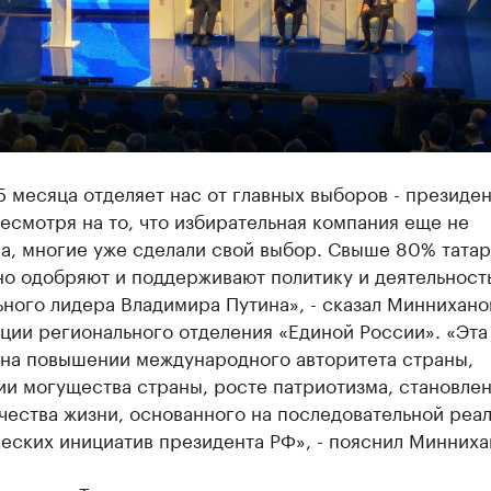
5 месяца отделяет нас от главных выборов - президен
есмотря на то, что избирательная компания еще не
ла, многие уже сделали свой выбор. Свыше 80% тата
но одобряют и поддерживают политику и деятельност
ного лидера Владимира Путина», - сказал Миннихано
ции регионального отделения «Единой России». «Эта
 на повышении международного авторитета страны,
ии могущества страны, росте патриотизма, становле
чества жизни, основанного на последовательной реа
еских инициатив президента РФ», - пояснил Минниха