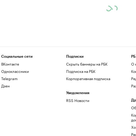
Социальные сети
Подписки
РБ
ВКонтакте
Скрыть баннеры на РБК
О 
Одноклассники
Подписка на РБК
Ко
Telegram
Корпоративная подписка
Ре
Дзен
Ра
Уведомления
RSS Новости
Др
Об
Ко
до
Хо
Ре