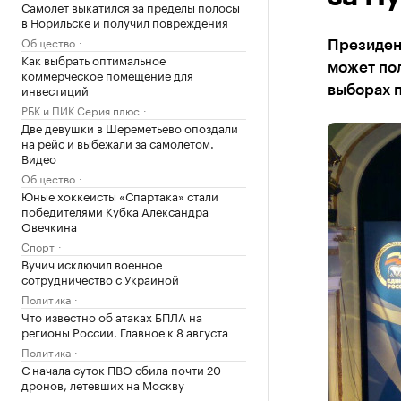
Самолет выкатился за пределы полосы
в Норильске и получил повреждения
Общество
Президен
Как выбрать оптимальное
может пол
коммерческое помещение для
инвестиций
выборах п
РБК и ПИК Серия плюс
Две девушки в Шереметьево опоздали
на рейс и выбежали за самолетом.
Видео
Общество
Юные хоккеисты «Спартака» стали
победителями Кубка Александра
Овечкина
Спорт
Вучич исключил военное
сотрудничество с Украиной
Политика
Что известно об атаках БПЛА на
регионы России. Главное к 8 августа
Политика
С начала суток ПВО сбила почти 20
дронов, летевших на Москву