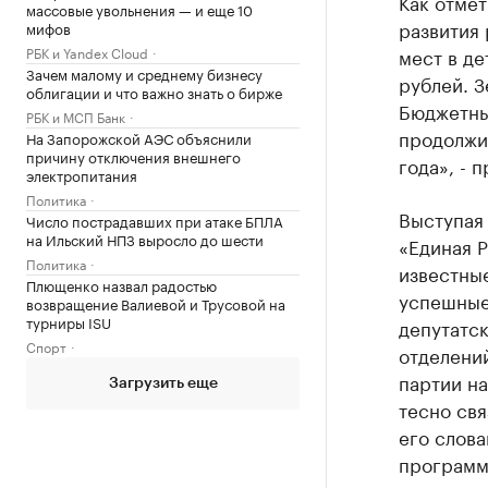
Как отмет
массовые увольнения — и еще 10
развития 
мифов
РБК и Yandex Cloud
мест в де
Зачем малому и среднему бизнесу
рублей. З
облигации и что важно знать о бирже
Бюджетные
РБК и МСП Банк
продолжит
На Запорожской АЭС объяснили
причину отключения внешнего
года», - 
электропитания
Политика
Выступая 
Число пострадавших при атаке БПЛА
на Ильский НПЗ выросло до шести
«Единая Р
Политика
известные
Плющенко назвал радостью
успешные
возвращение Валиевой и Трусовой на
турниры ISU
депутатск
Спорт
отделени
партии н
Загрузить еще
тесно свя
его слова
программ