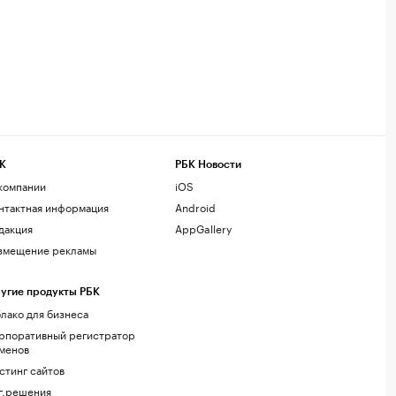
К
РБК Новости
компании
iOS
нтактная информация
Android
дакция
AppGallery
змещение рекламы
угие продукты РБК
лако для бизнеса
рпоративный регистратор
менов
стинг сайтов
г.решения