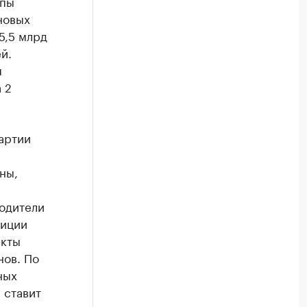
мпы
новых
5,5 млрд
й.
я
 2
артии
ны,
водители
зиции
екты
нов. По
ных
 ставит