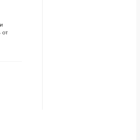
и
 от