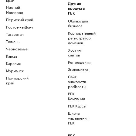
Другие
Нижний
продукты
Новгород
РБК
Пермский край
Облако для
бизнеса
Ростов-на-Дону
Корпоративный
Татарстан
регистратор
Тюмень
доменов
Черноземье
Хостинг
сайтов
Кавказ
Рег.решения
Карелия
Знакомства
Мурманск
Сайт
Приморский
знакомств
край
podbor.ru
РБК
Компании
РБК Курсы
Школа
управления
РБК