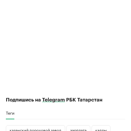
Подпишись на
Telegram
РБК Татарстан
Теги
казанский пороховой завод
зарплата
кадры