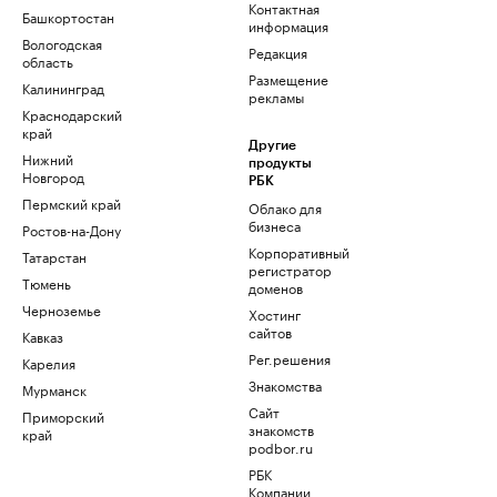
Контактная
Башкортостан
информация
Вологодская
Редакция
область
Размещение
Калининград
рекламы
Краснодарский
край
Другие
Нижний
продукты
Новгород
РБК
Пермский край
Облако для
бизнеса
Ростов-на-Дону
Корпоративный
Татарстан
регистратор
Тюмень
доменов
Черноземье
Хостинг
сайтов
Кавказ
Рег.решения
Карелия
Знакомства
Мурманск
Сайт
Приморский
знакомств
край
podbor.ru
РБК
Компании