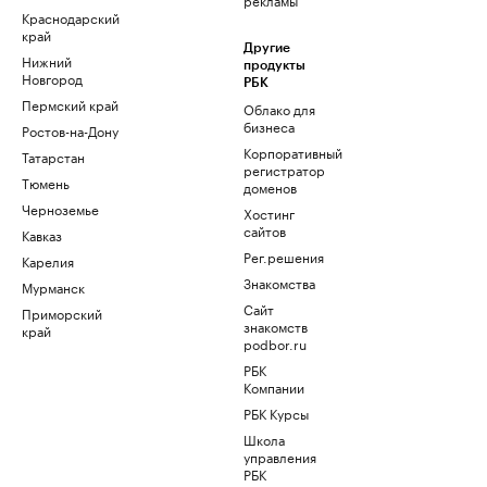
Краснодарский
край
Другие
Нижний
продукты
Новгород
РБК
Пермский край
Облако для
бизнеса
Ростов-на-Дону
Корпоративный
Татарстан
регистратор
Тюмень
доменов
Черноземье
Хостинг
сайтов
Кавказ
Рег.решения
Карелия
Знакомства
Мурманск
Сайт
Приморский
знакомств
край
podbor.ru
РБК
Компании
РБК Курсы
Школа
управления
РБК