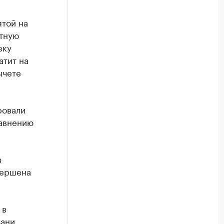
ятой на
отную
еку
атит на
ычете
ровали
равнению
в
вершена
 в
ани.