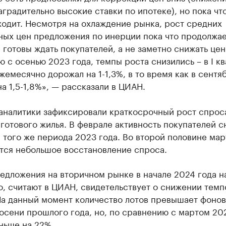
аградительно высокие ставки по ипотеке), но пока чт
одит. Несмотря на охлаждение рынка, рост средних
ных цен предложения по инерции пока что продолжае
готовы ждать покупателей, а не заметно снижать цен
 с осенью 2023 года, темпы роста снизились – в I к
жемесячно дорожал на 1-1,3%, в то время как в сентя
на 1,5-1,8%», — рассказали в ЦИАН.
аналитики зафиксировали краткосрочный рост спрос
готового жилья. В феврале активность покупателей с
 того же периода 2023 года. Во второй половине мар
тся небольшое восстановление спроса.
едложения на вторичном рынке в начале 2024 года н
о, считают в ЦИАН, свидетельствует о снижении темп
На данный момент количество лотов превышает фоно
осени прошлого года, но, по сравнению с мартом 202
ньше на 22%.