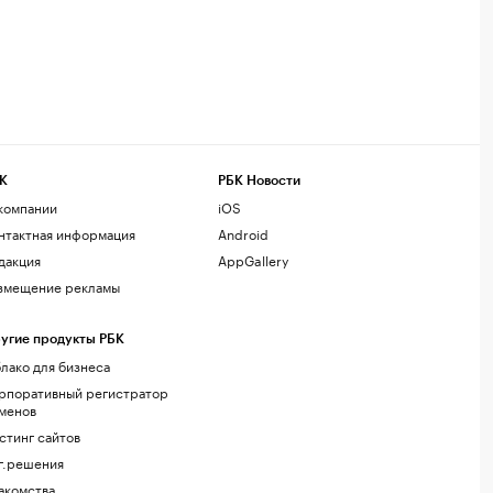
К
РБК Новости
компании
iOS
нтактная информация
Android
дакция
AppGallery
змещение рекламы
угие продукты РБК
лако для бизнеса
рпоративный регистратор
менов
стинг сайтов
г.решения
акомства