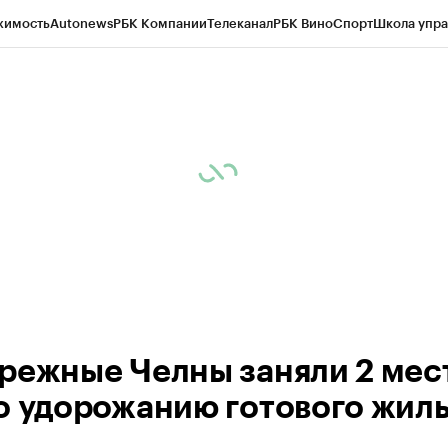
жимость
Autonews
РБК Компании
Телеканал
РБК Вино
Спорт
Школа упра
ипто
РБК Бизнес-среда
Дискуссионный клуб
Исследования
Кредитные 
рагентов
Политика
Экономика
Бизнес
Технологии и медиа
Финансы
Рын
режные Челны заняли 2 мест
о удорожанию готового жил