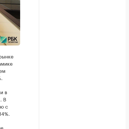
рынке
амике
ием
.
и в
. В
ию с
14%.
ие