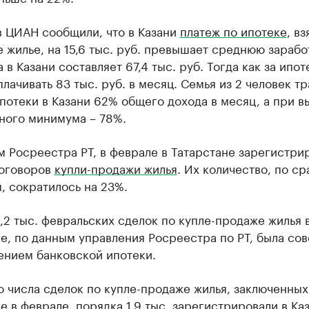
в ЦИАН сообщили, что в Казани
платеж по ипотеке
, вз
 жилье, на 15,6 тыс. руб. превышает среднюю зараб
а в Казани составляет 67,4 тыс. руб. Тогда как за ипот
лачивать 83 тыс. руб. в месяц. Семья из 2 человек тр
потеки в Казани 62% общего дохода в месяц, а при в
ного минимума – 78%.
 Росреестра РТ, в феврале в Татарстане зарегистри
договоров
купли-продажи жилья
. Их количество, по с
, сократилось на 23%.
,2 тыс. февральских сделок по купле-продаже жилья 
е, по данным управления Росреестра по РТ, была со
ением банковской ипотеки.
 числа сделок по купле-продаже жилья, заключенных
е в феврале, порядка 1,9 тыс. зарегистрировали в Каз