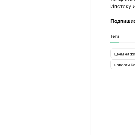
Ипотеку и
Подпиши
Теги
цены на жи
новости К