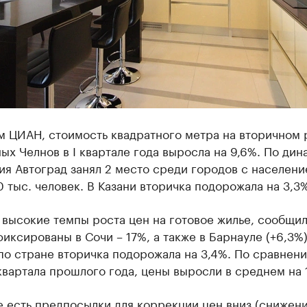
м ЦИАН, стоимость квадратного метра на вторичном 
х Челнов в I квартале года выросла на 9,6%. По дин
я Автоград занял 2 место среди городов с населен
 тыс. человек. В Казани вторичка подорожала на 3,3%
высокие темпы роста цен на готовое жилье, сообщил
иксированы в Сочи – 17%, а также в Барнауле (+6,3%)
о стране вторичка подорожала на 3,4%. По сравнен
квартала прошлого года, цены выросли в среднем на 
е есть предпосылки для коррекции цен вниз (снижен