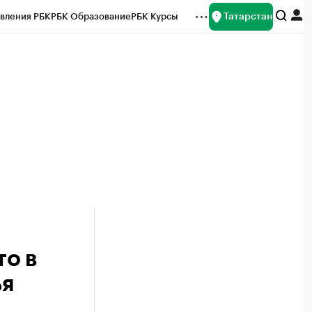
Татарстан
вления РБК
РБК Образование
РБК Курсы
рейтинги
Франшизы
Газета
ок наличной валюты
о в
ья