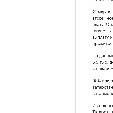
21 марта 
вторичное
плату. Он
нужно вып
выплату и
прожиточ
По данным
5,5 тыс. 
с январем
95% или 5
Татарстан
с примен
Из общего
Татарстан