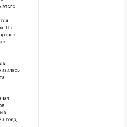
о этого
тся.
ы. По
вартале
бре-
а в
низилась
та
ачал
ов
вые
3 года,