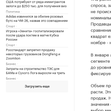
США потребуют от ряда иммигрантов
спроса, з
залоги до $250 тыс. для получения виз
не происх
Политика
Adidas извинился за обилие розовых
номиналь
бутс на ЧМ-26, назвав это совпадением
Продавцы 
Спорт
сравнению
Игрока «Зенита» госпитализировали
после удара локтем в матче Кубка
квадрат е
России
ноябре - 
Спорт
Росстандарт запретил продажу
некоторых грузовиков Dongfeng и
В январе 
Zoomlion
сегменте 
Бизнес
до уровня
Затраты на строительство ТЭС для
фиксируе
БАМа и Сухого Лога выросли на треть
Бизнес
Объем пр
Загрузить еще
расти. Эт
продаж. 
значения 
выбор ме