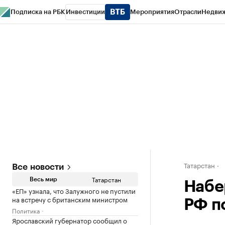
Подписка на РБК
Инвестиции
Мероприятия
Отрасли
Недви
РБК Life
Тренды
Визионеры
Национальные проекты
Город
Стиль
Кр
Спецпроекты СПб
Конференции СПб
Спецпроекты
Проверка конт
Татарстан
Все новости
Татарстан
Весь мир
Набе
«ЕП» узнала, что Залужного не пустили
на встречу с британским министром
РФ п
Политика
Ярославский губернатор сообщил о