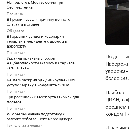
На подлете к Москве сбили три
беспилотника
Политика
В Грузии назвали причину полного
блэкаута в стране
Общество
В Германии увидели «сценарий
теракта» в инциденте с дроном в
аэропорту
Политика
По данны
Украина признала угрозой
Набережны
нацбезопасности актрису из сериала
«СашаТаня»
удорожани
Политика
более 500
Reuters раскрыл одну из крупнейших
уступок Ирану в конфликте с США
Наиболее 
Политика
Три российских аэропорта закрыли для
ЦИАН, заф
полетов
среднем п
Политика
концом I 
Wildberries начала подготовку к
запуску собственного мессенджера
Технологии и медиа
«На рынк