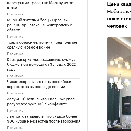
перекрытии трассы на Москву из-за
Цена квад
атаки
Набережны
Политика
Мирный житель и боец «Орлана»
показате
ранены при атаке на Белгородскую
человек
область
Политика
Трамп объяснил, почему предпочитает
сделку с Ираном войне
Политика
Киев раскрыл «колоссальную сумму»
бюджетной помощи от Запада с 2022
года
Политика
Число закрытых за ночь российских
аэропортов выросло до восьми
Политика
Залужный заявил, что Киев исчерпал
ресурс вооружений в конфликте
Политика
Лантратова заявила, что судьба более
300 курян неизвестна после вторжения
Политика