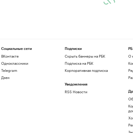
Социальные сети
Подписки
РБ
ВКонтакте
Скрыть баннеры на РБК
О 
Одноклассники
Подписка на РБК
Ко
Telegram
Корпоративная подписка
Ре
Дзен
Ра
Уведомления
RSS Новости
Др
Об
Ко
до
Хо
Ре
Зн