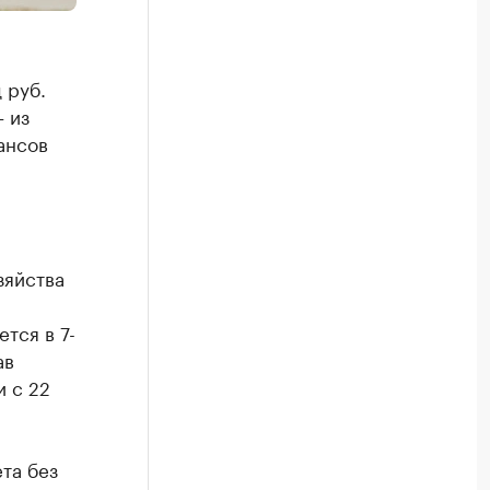
 руб.
 из
ансов
зяйства
тся в 7-
ав
и с 22
та без