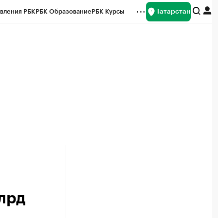
Татарстан
вления РБК
РБК Образование
РБК Курсы
рейтинги
Франшизы
Газета
ок наличной валюты
лрд