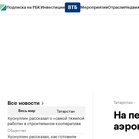
Подписка на РБК
Инвестиции
Мероприятия
Отрасли
Недви
РБК Life
Тренды
Визионеры
Национальные проекты
Город
Стиль
Кр
Спецпроекты СПб
Конференции СПб
Спецпроекты
Проверка конт
Татарстан
Все новости
Татарстан
Весь мир
На п
Хуснуллин рассказал о «самой тяжелой
работе» в строительном кооперативе
аэро
Общество
Хуснуллин рассказал, как готовили