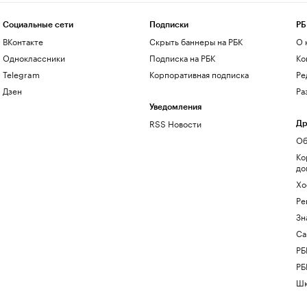
Социальные сети
Подписки
РБ
ВКонтакте
Скрыть баннеры на РБК
О 
Одноклассники
Подписка на РБК
Ко
Telegram
Корпоративная подписка
Ре
Дзен
Ра
Уведомления
RSS Новости
Др
Об
Ко
до
Хо
Ре
Зн
Са
РБ
РБ
Шк