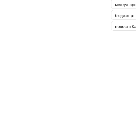
междунаро
бюджет рт
новости К