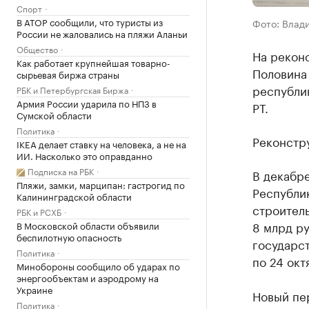
Спорт
В АТОР сообщили, что туристы из
Фото: Влад
России не жаловались на пляжи Аланьи
Общество
На реконс
Как работает крупнейшая товарно-
Половина 
сырьевая биржа страны
республи
РБК и Петербургская Биржа
Армия России ударила по НПЗ в
РТ.
Сумской области
Политика
Реконстру
IKEA делает ставку на человека, а не на
ИИ. Насколько это оправданно
Подписка на РБК
В декабр
Пляжи, замки, марципан: гастрогид по
Республи
Калининградской области
строитель
РБК и РСХБ
8 млрд ру
В Московской области объявили
беспилотную опасность
государст
Политика
по 24 окт
Минобороны сообщило об ударах по
энергообъектам и аэродрому на
Украине
Новый пе
Политика