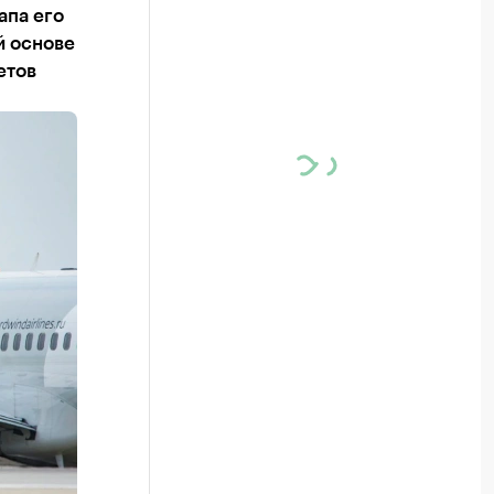
апа его
й основе
етов