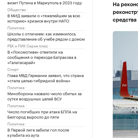
визит Путина в Мариуполь в 2023 году
На реконс
Общество
реконстру
В МИД заявили о «тяжелейшем за всю
историю» кризисе внутри НАТО
средства
Политика
Школы с отличием: как изменилось
представление об учебе рядом с домом
РБК и ПИК Серия плюс
В «Локомотиве» ответили на
сообщения о переходе Батракова в
«Галатасарай»
Спорт
Глава МВД Германии заявил, что страна
«стала целью гибридной войны»
Политика
Минобороны назвало число сбитых за
сутки воздушных целей ВСУ
Политика
Число погибших при атаке БПЛА на
Белгород выросло до пяти
Политика
В Первой лиге забили гол после
кульбита из аута