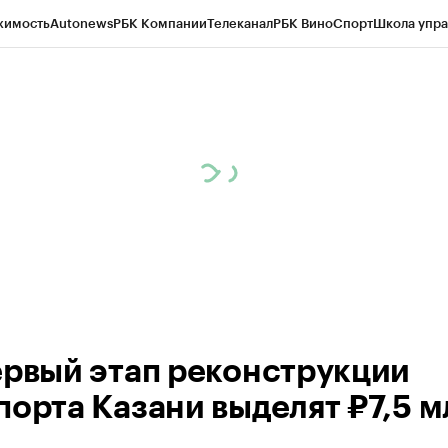
жимость
Autonews
РБК Компании
Телеканал
РБК Вино
Спорт
Школа упра
ипто
РБК Бизнес-среда
Дискуссионный клуб
Исследования
Кредитные 
рагентов
Политика
Экономика
Бизнес
Технологии и медиа
Финансы
Рын
ервый этап реконструкции
порта Казани выделят ₽7,5 м