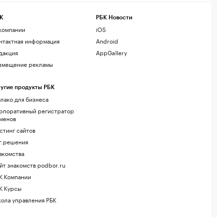
К
РБК Новости
компании
iOS
нтактная информация
Android
дакция
AppGallery
змещение рекламы
угие продукты РБК
лако для бизнеса
рпоративный регистратор
менов
стинг сайтов
г.решения
акомства
йт знакомств podbor.ru
К Компании
К Курсы
ола управления РБК