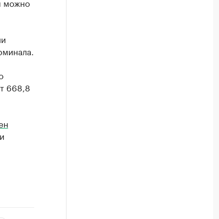
м можно
ии
рминала.
о
т 668,8
ен
и