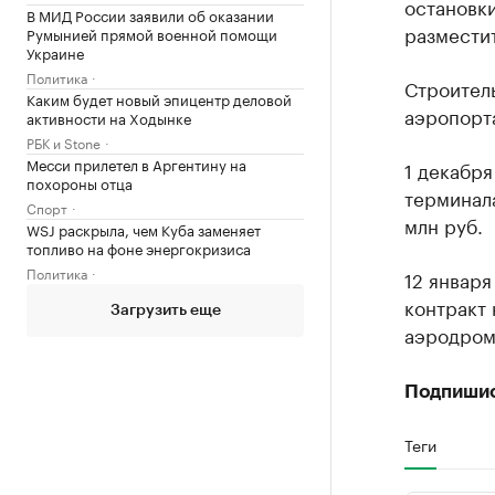
остановк
В МИД России заявили об оказании
разместит
Румынией прямой военной помощи
Украине
Политика
Строител
Каким будет новый эпицентр деловой
аэропорта
активности на Ходынке
РБК и Stone
Месси прилетел в Аргентину на
1 декабр
похороны отца
терминал
Спорт
млн руб.
WSJ раскрыла, чем Куба заменяет
топливо на фоне энергокризиса
Политика
12 январ
контракт 
Загрузить еще
аэродром
Подпиши
Теги