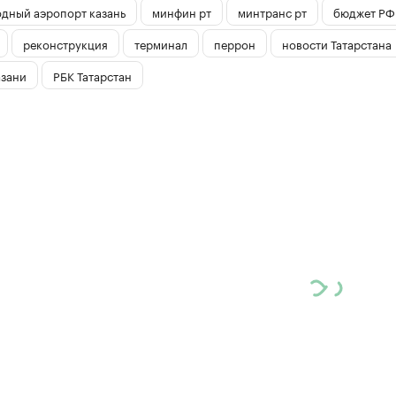
дный аэропорт казань
минфин рт
минтранс рт
бюджет РФ
реконструкция
терминал
перрон
новости Татарстана
азани
РБК Татарстан