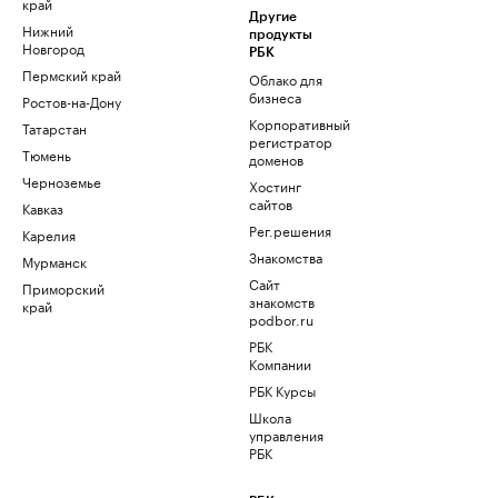
край
Другие
Нижний
продукты
Новгород
РБК
Пермский край
Облако для
бизнеса
Ростов-на-Дону
Корпоративный
Татарстан
регистратор
Тюмень
доменов
Черноземье
Хостинг
сайтов
Кавказ
Рег.решения
Карелия
Знакомства
Мурманск
Сайт
Приморский
знакомств
край
podbor.ru
РБК
Компании
РБК Курсы
Школа
управления
РБК