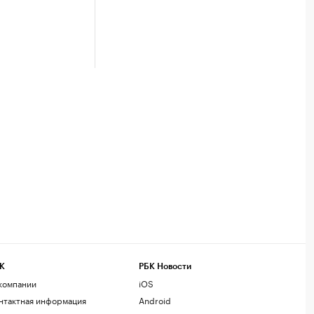
К
РБК Новости
компании
iOS
нтактная информация
Android