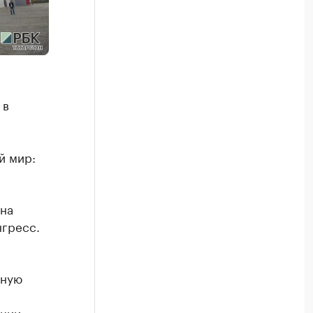
 в
й мир:
 на
нгресс.
жную
ации