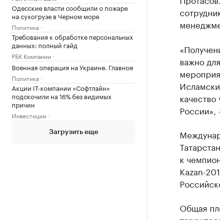
Одесские власти сообщили о пожаре
сотрудни
на сухогрузе в Черном море
менеджме
Политика
Требования к обработке персональных
данных: полный гайд
«Получени
РБК Компании
важно для
Военная операция на Украине. Главное
мероприя
Политика
Исламский
Акции IT-компании «Софтлайн»
подскочили на 16% без видимых
качество 
причин
России», 
Инвестиции
Междунар
Загрузить еще
Татарстан
к чемпион
Kazan-201
Российско
Общая пло
территор