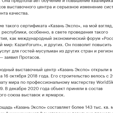
ков выставочного центра и серьезное изменение сис
нта качества.
е такого сертификата «Казань Экспо», на мой взгляд,
 республики, особенно, в свете проведения такого
тия, как международный экономический форум «Росс
 мир: KazanForum», и других. Он позволит повысить
услуг для гостей-мусульман из других стран и регион
— заявил Протасов.
одный выставочный центр «Казань Экспо» открыли в
а 16 октября 2018 года. Его строительство велось с 2
ату мира по профессиональному мастерству WorldSki
9. В декабре 2020 года объект приняли в состав
го союза выставок и ярмарок.
щадь «Казань Экспо» составляет более 143 тыс. кв. м
ии функционируют 3 выставочных павильона площадью