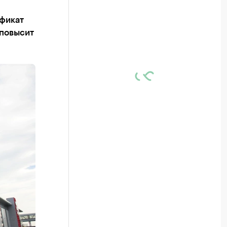
ификат
 повысит