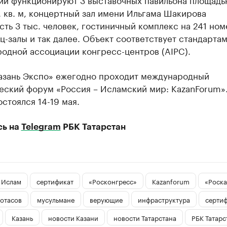
. кв. м, концертный зал имени Ильгама Шакирова
ть 3 тыс. человек, гостиничный комплекс на 241 ном
-залы и так далее. Объект соответствует стандарта
одной ассоциации конгресс-центров (AIPC).
азань Экспо» ежегодно проходит международный
еский форум «Россия – Исламский мир: KazanForum».
остоялся 14-19 мая.
сь на
Telegram
РБК Татарстан
Ислам
сертификат
«Росконгресс»
Kazanforum
«Роска
отасов
мусульмане
верующие
инфраструктура
серти
Казань
новости Казани
новости Татарстана
РБК Татарс