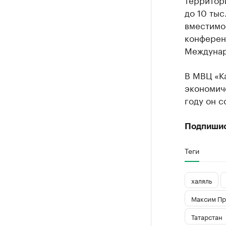
до 10 тыс
вместимос
конференц
Междунар
В МВЦ «К
экономич
году он с
Подпиши
Теги
халяль
Максим Пр
Татарстан