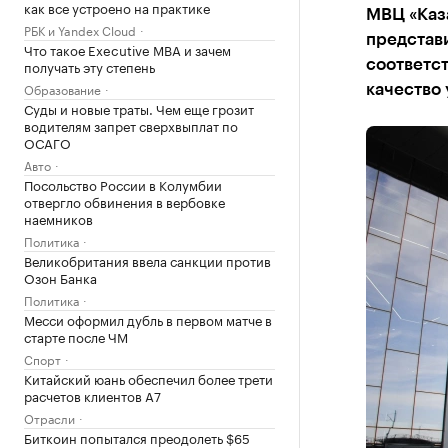
как все устроено на практике
МВЦ «Каз
РБК и Yandex Cloud
представи
Что такое Executive MBA и зачем
получать эту степень
соответст
Образование
качество 
Суды и новые траты. Чем еще грозит
водителям запрет сверхвыплат по
ОСАГО
Авто
Посольство России в Колумбии
отвергло обвинения в вербовке
наемников
Политика
Великобритания ввела санкции против
Озон Банка
Политика
Месси оформил дубль в первом матче в
старте после ЧМ
Спорт
Китайский юань обеспечил более трети
расчетов клиентов А7
Отрасли
Биткоин попытался преодолеть $65