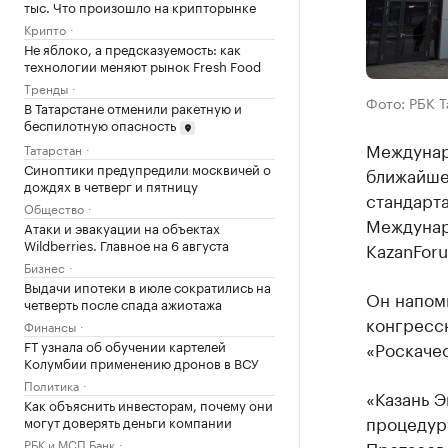
тыс. Что произошло на крипторынке
Крипто
Не яблоко, а предсказуемость: как
технологии меняют рынок Fresh Food
Тренды
Фото: РБК 
В Татарстане отменили ракетную и
беспилотную опасность
Междунар
Татарстан
Синоптики предупредили москвичей о
ближайшее
дождях в четверг и пятницу
стандарта
Общество
Междунар
Атаки и эвакуации на объектах
Wildberries. Главное на 6 августа
KazanFor
Бизнес
Выдачи ипотеки в июле сократились на
Он напомн
четверть после спада ажиотажа
конгресс
Финансы
FT узнала об обучении картелей
«Роскачес
Колумбии применению дронов в ВСУ
Политика
«Казань 
Как объяснить инвесторам, почему они
процедуру
могут доверять деньги компании
РБК и МСП Банк
Протасов