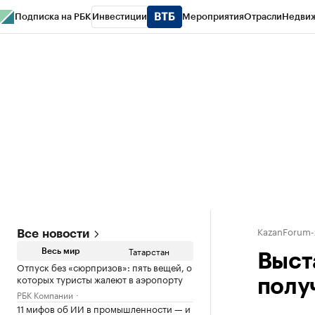
Подписка на РБК
Инвестиции
Мероприятия
Отрасли
Недви
РБК Life
Тренды
Визионеры
Национальные проекты
Город
Стиль
Кр
Спецпроекты СПб
Конференции СПб
Спецпроекты
Проверка конт
KazanForum-
Все новости
Татарстан
Весь мир
Выст
Отпуск без «сюрпризов»: пять вещей, о
которых туристы жалеют в аэропорту
полу
РБК Компании
11 мифов об ИИ в промышленности — и