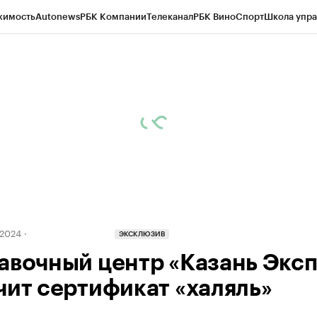
жимость
Autonews
РБК Компании
Телеканал
РБК Вино
Спорт
Школа упра
ипто
РБК Бизнес-среда
Дискуссионный клуб
Исследования
Кредитные 
рагентов
Политика
Экономика
Бизнес
Технологии и медиа
Финансы
Рын
2024
ЭКСКЛЮЗИВ
авочный центр «Казань Экс
чит сертификат «халяль»