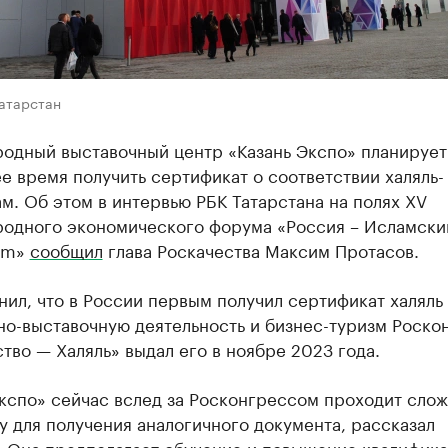
Татарстан
одный выставочный центр «Казань Экспо» планирует
 время получить сертификат о соответствии халяль-
м. Об этом в интервью РБК Татарстана на полях XV
одного экономического форума «Россия – Исламски
um»
сообщил
глава Роскачества Максим Протасов.
ил, что в России первым получил сертификат халяль
но-выставочную деятельность и бизнес-туризм Роско
тво — Халяль» выдал его в ноябре 2023 года.
Экспо» сейчас вслед за Росконгрессом проходит сло
 для получения аналогичного документа, рассказал
. Она предполагает обучение и повышение квалифик