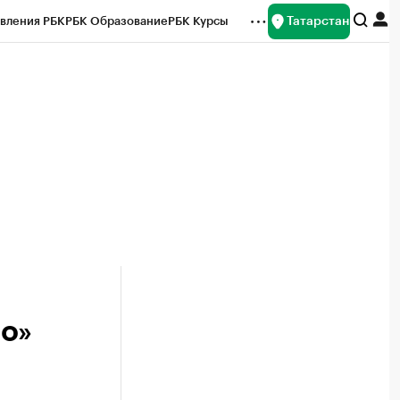
Татарстан
вления РБК
РБК Образование
РБК Курсы
рейтинги
Франшизы
Газета
ок наличной валюты
по»