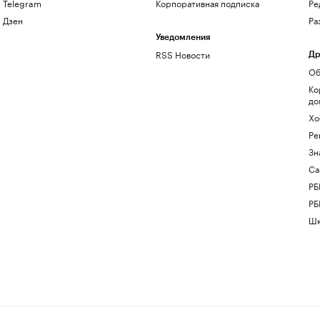
Telegram
Корпоративная подписка
Ре
Дзен
Ра
Уведомления
RSS Новости
Др
Об
Ко
до
Хо
Ре
Зн
Са
РБ
РБ
Шк