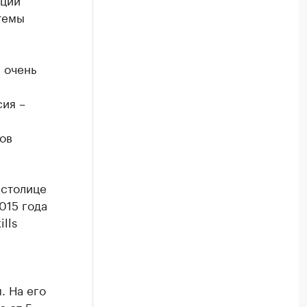
темы
 очень
ия –
ов
 столице
015 года
lls
. На его
 от 5