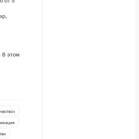
ер,
м
 В этом
чество»
фикация
тан