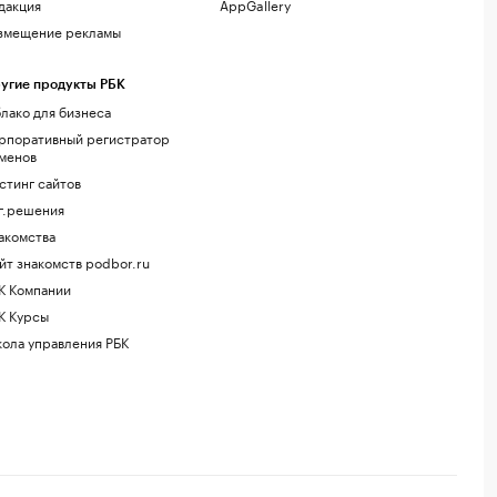
дакция
AppGallery
змещение рекламы
угие продукты РБК
лако для бизнеса
рпоративный регистратор
менов
стинг сайтов
г.решения
акомства
йт знакомств podbor.ru
К Компании
К Курсы
ола управления РБК