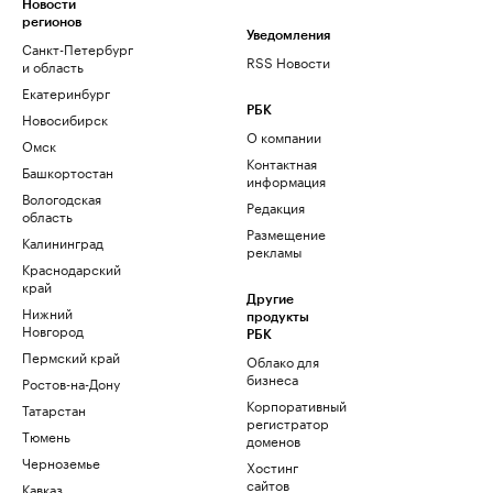
Новости
регионов
Уведомления
Санкт-Петербург
RSS Новости
и область
Екатеринбург
РБК
Новосибирск
О компании
Омск
Контактная
Башкортостан
информация
Вологодская
Редакция
область
Размещение
Калининград
рекламы
Краснодарский
край
Другие
Нижний
продукты
Новгород
РБК
Пермский край
Облако для
бизнеса
Ростов-на-Дону
Корпоративный
Татарстан
регистратор
Тюмень
доменов
Черноземье
Хостинг
сайтов
Кавказ