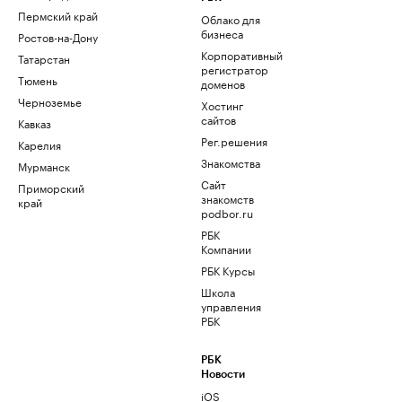
Пермский край
Облако для
бизнеса
Ростов-на-Дону
Корпоративный
Татарстан
регистратор
Тюмень
доменов
Черноземье
Хостинг
сайтов
Кавказ
Рег.решения
Карелия
Знакомства
Мурманск
Сайт
Приморский
знакомств
край
podbor.ru
РБК
Компании
РБК Курсы
Школа
управления
РБК
РБК
Новости
iOS