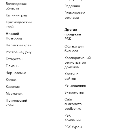
Вологодская
Редакция
область
Размещение
Калининград
рекламы
Краснодарский
край
Другие
Нижний
продукты
Новгород
РБК
Пермский край
Облако для
бизнеса
Ростов-на-Дону
Корпоративный
Татарстан
регистратор
Тюмень
доменов
Черноземье
Хостинг
сайтов
Кавказ
Рег.решения
Карелия
Знакомства
Мурманск
Сайт
Приморский
знакомств
край
podbor.ru
РБК
Компании
РБК Курсы